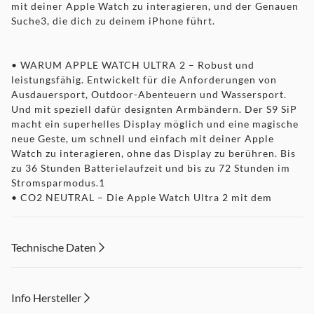
mit deiner Apple Watch zu interagieren, und der Genauen
Suche3, die dich zu deinem iPhone führt.
• WARUM APPLE WATCH ULTRA 2 – Robust und
leistungsfähig. Entwickelt für die Anforderungen von
Ausdauersport, Outdoor-Abenteuern und Wassersport.
Und mit speziell dafür designten Armbändern. Der S9 SiP
macht ein superhelles Display möglich und eine magische
neue Geste, um schnell und einfach mit deiner Apple
Watch zu interagieren, ohne das Display zu berühren. Bis
zu 36 Stunden Batterielaufzeit und bis zu 72 Stunden im
Stromsparmodus.1
• CO2 NEUTRAL – Die Apple Watch Ultra 2 mit dem
neuesten Alpine Loop oder dem neuesten Trail Loop ist
CO2 neutral. Weitere Infos zum Engagement von Apple
für die Umwelt unter apple.com/de/2030.4
Technische Daten
• EXTREM ROBUST, UNGLAUBLICH LEISTUNGSFÄHIG –
Korrosionsbeständiges 49 mm Titangehäuse. Große
Digital Crown und anpassbarer Action Button für die
Info Hersteller
direkte Steuerung einer Vielzahl von Funktionen. 100 m