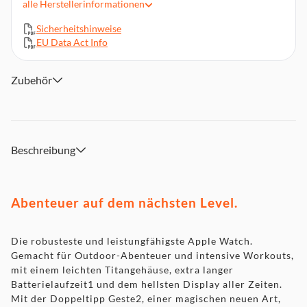
alle
Herstellerinformationen
FÜR WASSERSPORT
Sicherheitshinweise
FORTSCHRITTLICHE GESUNDHEITS UND
EU Data Act Info
SICHERHEITSFEATURES
Zubehör
Beschreibung
Abenteuer auf dem nächsten Level.
Die robusteste und leistungfähigste Apple Watch.
Gemacht für Outdoor-Abenteuer und intensive Workouts,
mit einem leichten Titangehäuse, extra langer
Batterielaufzeit1 und dem hellsten Display aller Zeiten.
Mit der Doppeltipp Geste2, einer magischen neuen Art,