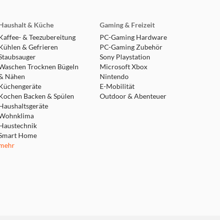
Haushalt & Küche
Gaming & Freizeit
Kaffee- & Teezubereitung
PC-Gaming Hardware
Kühlen & Gefrieren
PC-Gaming Zubehör
Staubsauger
Sony Playstation
Waschen Trocknen Bügeln
Microsoft Xbox
& Nähen
Nintendo
Küchengeräte
E-Mobilität
Kochen Backen & Spülen
Outdoor & Abenteuer
Haushaltsgeräte
Wohnklima
Haustechnik
Smart Home
mehr