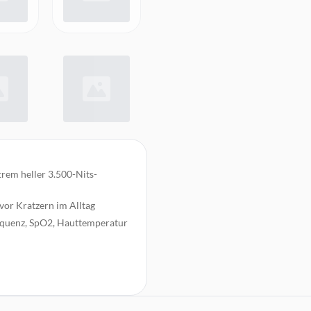
rem heller 3.500-Nits-
vor Kratzern im Alltag
equenz, SpO2, Hauttemperatur
 Höhenmessung für vielfältige
onnektivität ohne Smartphone-