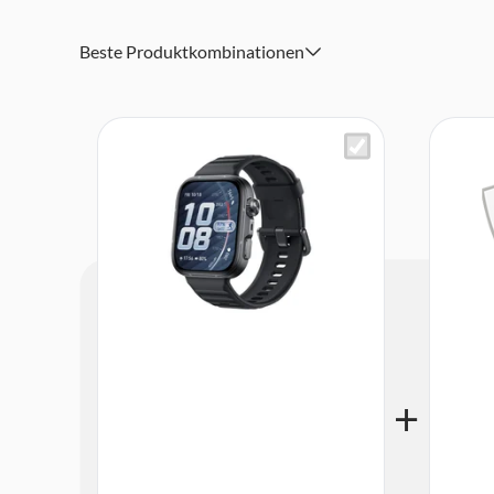
Bis zu 10 Tage Akkulaufzeit (je nach Nutzung) und schnell
Minuten
Beste Produktkombinationen
5 ATM Wasserdichtigkeit inkl. 40 m Freitauchen (Pro-Ve
Hochwertige Materialien wie Aluminiumgehäuse, Titanl
oder Nylonarmband
Smarte Funktionen wie Anrufannahme, Nachrichtenanzei
Offline-Karten
Präzise Sensorik mit TruSense-System, Barometer, Kompa
Outdoor-Aktivitäten