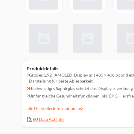
Produktdetails
Großes 1,92" AMOLED-Display mit 480 × 408 px und ext
Darstellung für beste Ablesbarkeit
Hochwertiges Saphirglas schützt das Display zuverlässig 
Umfangreiche Gesundheitsfunktionen inkl. EKG, Herzfr
und Schlaftracking
alle
Herstellerinformationen
Mehr als 100 Sportmodi mit präziser Routen-, Pace- und
Trainingsarten
EU Data Act Info
Integriertes GPS, NFC und Bluetooth 6.0 für moderne K
Zwang