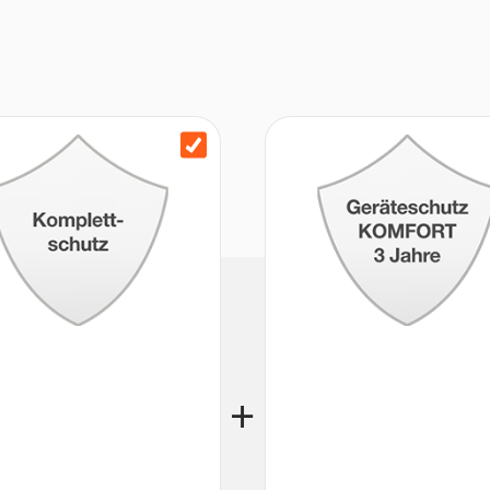
es kabelloses Laden in ca. 60
rsion) sowie IP6X Staubschutz
ünette und Fluorelastomer-
ge, Sprachassistent und
ss und Tiefensensor für