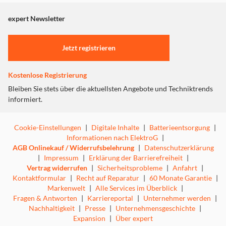
angezeigt. Um diesen Inhalt anzuzeigen aktivieren Sie bitte
"Marketing".
expert Newsletter
Einstellungen anpassen
Jetzt registrieren
Kostenlose Registrierung
Bleiben Sie stets über die aktuellsten Angebote und Techniktrends
informiert.
Cookie-Einstellungen
|
Digitale Inhalte
|
Batterieentsorgung
|
Informationen nach ElektroG
|
AGB Onlinekauf / Widerrufsbelehrung
|
Datenschutzerklärung
|
Impressum
|
Erklärung der Barrierefreiheit
|
Vertrag widerrufen
|
Sicherheitsprobleme
|
Anfahrt
|
Kontaktformular
|
Recht auf Reparatur
|
60 Monate Garantie
|
Markenwelt
|
Alle Services im Überblick
|
Fragen & Antworten
|
Karriereportal
|
Unternehmer werden
|
Nachhaltigkeit
|
Presse
|
Unternehmensgeschichte
|
Expansion
|
Über expert