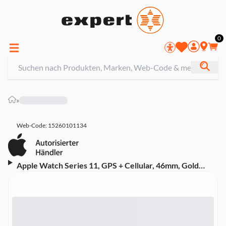
0
»
Web-Code: 15260101134
Apple Watch Series 11, GPS + Cellular, 46mm, Gold
Titangehäuse mit goldenem Milanaise Loop Armband -
M/L