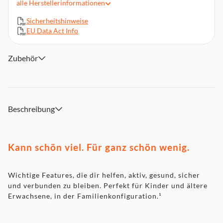
alle
Herstellerinformationen
STARK FÜR DEINE FITNESS
Sicherheitshinweise
BLEIB IN VERBINDUNG
EU Data Act Info
FORTSCHRITTLICHE GESUNDHEITSFEATURES
INNOVATIVE SICHERHEITSFEATURES
Zubehör
DIE FAMILIENKONFIGURATION HÄLT ALLE ZUSAMMEN
Beschreibung
Kann schön viel. Für ganz schön wenig.
Wichtige Features, die dir helfen, aktiv, gesund, sicher
und verbunden zu bleiben. Perfekt für Kinder und ältere
Erwachsene, in der Familienkonfiguration.¹