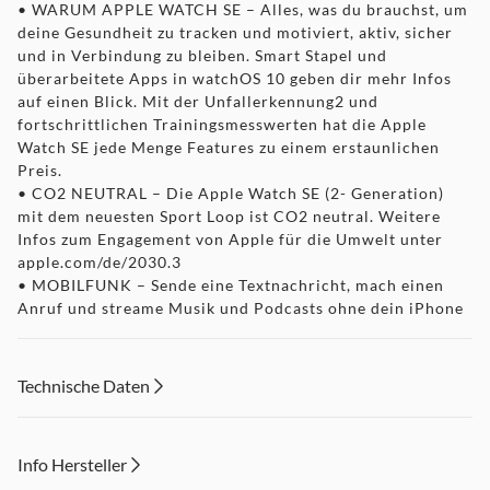
• WARUM APPLE WATCH SE – Alles, was du brauchst, um
deine Gesundheit zu tracken und motiviert, aktiv, sicher
und in Verbindung zu bleiben. Smart Stapel und
überarbeitete Apps in watchOS 10 geben dir mehr Infos
auf einen Blick. Mit der Unfallerkennung2 und
fortschrittlichen Trainingsmesswerten hat die Apple
Watch SE jede Menge Features zu einem erstaunlichen
Preis.
• CO2 NEUTRAL – Die Apple Watch SE (2- Generation)
mit dem neuesten Sport Loop ist CO2 neutral. Weitere
Infos zum Engagement von Apple für die Umwelt unter
apple.com/de/2030.3
• MOBILFUNK – Sende eine Textnachricht, mach einen
Anruf und streame Musik und Podcasts ohne dein iPhone
in der Nähe. Füge einen Mobilfunktarif hinzu, um an noch
mehr Orten verbunden zu bleiben.9
• GESUNDHEITS UND SICHERHEITSFEATURES – Erhalte
Technische Daten
Hilfe, wenn du sie brauchst, mit Sturzerkennung4,
Unfallerkennung und Notruf SOS.2 Erfahre mehr über
deine Gesundheit, inklusive Mitteilungen, wenn du einen
Info Hersteller
unregelmäßigen Herzrhythmus5 oder eine ungewöhnlich