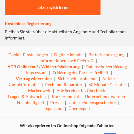
Jetzt registrieren
Kostenlose Registrierung
Bleiben Sie stets über die aktuellsten Angebote und Techniktrends
informiert.
Cookie-Einstellungen
|
Digitale Inhalte
|
Batterieentsorgung
|
Informationen nach ElektroG
|
AGB Onlinekauf / Widerrufsbelehrung
|
Datenschutzerklärung
|
Impressum
|
Erklärung der Barrierefreiheit
|
Vertrag widerrufen
|
Sicherheitsprobleme
|
Anfahrt
|
Kontaktformular
|
Recht auf Reparatur
|
60 Monate Garantie
|
Markenwelt
|
Alle Services im Überblick
|
Fragen & Antworten
|
Karriereportal
|
Unternehmer werden
|
Nachhaltigkeit
|
Presse
|
Unternehmensgeschichte
|
Expansion
|
Über expert
Wir akzeptieren im Onlineshop folgende Zahlarten
Helles, schnelles und strapazierfähiges Display