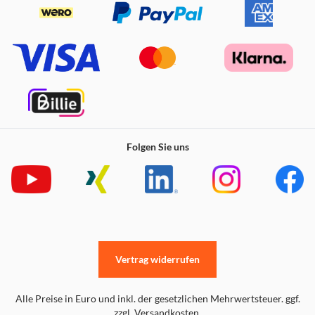
Der leuchtstarke 1,43-Zoll-Touchscreen gewährleistet
auch bei hoher Geschwindigkeit und Sonnenlicht eine
gute Lesbarkeit. Der Kronenknopf sorgt für eine bisher
unerreichte Bequemlichkeit und Leichtigkeit beim
Durchscrollen von Funktionen! Die Suunto Race wurde
nach militärischen Standards getestet, was sie zum
Begleiter für anspruchsvollste Bedingungen macht.
Folgen Sie uns
Vertrag widerrufen
Alle Preise in Euro und inkl. der gesetzlichen Mehrwertsteuer. ggf.
zzgl. Versandkosten.