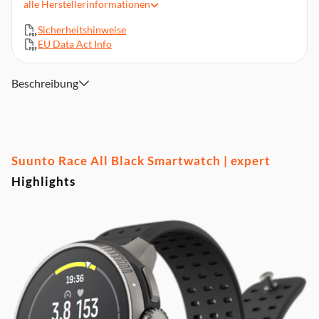
alle
Herstellerinformationen
Herzfrequenz- & Blutsauerstoffmessung 24/7
Sicherheitshinweise
Über 95 Sportmodi inkl. Laufen, Radfahren & Schwimmen
EU Data Act Info
Bluetooth, Smartphone-Benachrichtigungen &
Musiksteuerung
Schlaf-, Stress- & Erholungsanalyse (HRV)
Beschreibung
Kompass, Höhenmesser & Wetterfunktionen
Suunto Race All Black Smartwatch | expert
Highlights