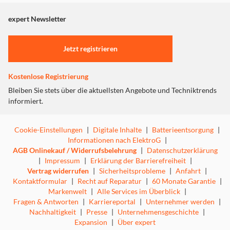
angezeigt. Um diesen Inhalt anzuzeigen aktivieren Sie bitte
"Marketing".
expert Newsletter
Einstellungen anpassen
Jetzt registrieren
Kostenlose Registrierung
Bleiben Sie stets über die aktuellsten Angebote und Techniktrends
informiert.
Cookie-Einstellungen
|
Digitale Inhalte
|
Batterieentsorgung
|
Informationen nach ElektroG
|
AGB Onlinekauf / Widerrufsbelehrung
|
Datenschutzerklärung
|
Impressum
|
Erklärung der Barrierefreiheit
|
Vertrag widerrufen
|
Sicherheitsprobleme
|
Anfahrt
|
Kontaktformular
|
Recht auf Reparatur
|
60 Monate Garantie
|
Markenwelt
|
Alle Services im Überblick
|
Fragen & Antworten
|
Karriereportal
|
Unternehmer werden
|
Nachhaltigkeit
|
Presse
|
Unternehmensgeschichte
|
Expansion
|
Über expert