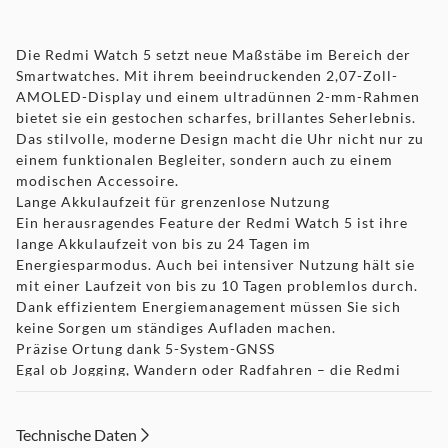
Die Redmi Watch 5 setzt neue Maßstäbe im Bereich der
Smartwatches. Mit ihrem beeindruckenden 2,07-Zoll-
AMOLED-Display und einem ultradünnen 2-mm-Rahmen
bietet sie ein gestochen scharfes, brillantes Seherlebnis.
Das stilvolle, moderne Design macht die Uhr nicht nur zu
einem funktionalen Begleiter, sondern auch zu einem
modischen Accessoire.
Lange Akkulaufzeit für grenzenlose Nutzung
Ein herausragendes Feature der Redmi Watch 5 ist ihre
lange Akkulaufzeit von bis zu 24 Tagen im
Energiesparmodus. Auch bei intensiver Nutzung hält sie
mit einer Laufzeit von bis zu 10 Tagen problemlos durch.
Dank effizientem Energiemanagement müssen Sie sich
keine Sorgen um ständiges Aufladen machen.
Präzise Ortung dank 5-System-GNSS
Egal ob Jogging, Wandern oder Radfahren – die Redmi
Watch 5 bietet exakte Standortverfolgung durch das
integrierte 5-System-GNSS. Das bedeutet, dass die Uhr
GPS, GLONASS, Galileo, BeiDou und QZSS gleichzeitig
Technische Daten