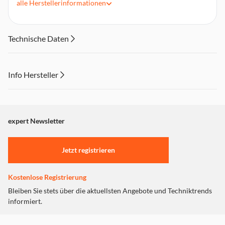
alle
Herstellerinformationen
Keine Auswirkung auf die Helligkeit und Empfindlichkeit des
Displays
Kein Zerfall bei Bruch
Technische Daten
Anti-Bubble-Technologie
Lieferumfang: 1x Schutzglas, 1x Tuch trocken, 1x
Staubentferner, Bedienungsanleitung
Info Hersteller
Dieser Inhalt wird aufgrund Ihrer Cookie Präferenzen nicht
angezeigt. Um diesen Inhalt anzuzeigen aktivieren Sie bitte
"Marketing".
expert Newsletter
Einstellungen anpassen
Jetzt registrieren
Kostenlose Registrierung
Bleiben Sie stets über die aktuellsten Angebote und Techniktrends
informiert.