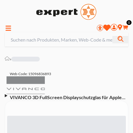
0
»
Web-Code: 15096836893
VIVANCO 3D FullScreen Displayschutzglas für Apple
Watch 8/7, 41mm (63253)