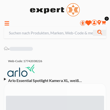
0
»
Web-Code: 17742038226
Arlo Essential Spotlight Kamera XL, weiß
(Überwachungskamera außen, 1080p HD-Video,
Spotlight, Smart Home, Farbnachtsicht, kabellos, WLAN,
lange Akkulaufzeit)