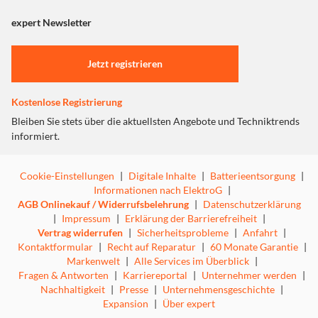
angezeigt. Um diesen Inhalt anzuzeigen aktivieren Sie bitte
"Marketing".
expert Newsletter
Einstellungen anpassen
Jetzt registrieren
Kostenlose Registrierung
Bleiben Sie stets über die aktuellsten Angebote und Techniktrends
informiert.
Cookie-Einstellungen
|
Digitale Inhalte
|
Batterieentsorgung
|
Informationen nach ElektroG
|
AGB Onlinekauf / Widerrufsbelehrung
|
Datenschutzerklärung
|
Impressum
|
Erklärung der Barrierefreiheit
|
Vertrag widerrufen
|
Sicherheitsprobleme
|
Anfahrt
|
Kontaktformular
|
Recht auf Reparatur
|
60 Monate Garantie
|
Markenwelt
|
Alle Services im Überblick
|
Fragen & Antworten
|
Karriereportal
|
Unternehmer werden
|
Nachhaltigkeit
|
Presse
|
Unternehmensgeschichte
|
Expansion
|
Über expert