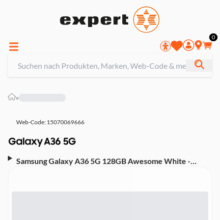
0
»
Web-Code: 15070069666
Samsung Galaxy A36 5G 128GB Awesome White -
DACH Smartphone (6,7 Zoll, 50 MP, Triple-Kamera,
5.000-mAh, Octa-Core, weiß)