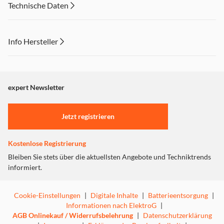
Technische Daten
Info Hersteller
Dieser Inhalt wird aufgrund Ihrer Cookie Präferenzen nicht
angezeigt. Um diesen Inhalt anzuzeigen aktivieren Sie bitte
"Marketing".
expert Newsletter
Einstellungen anpassen
Jetzt registrieren
Kostenlose Registrierung
Bleiben Sie stets über die aktuellsten Angebote und Techniktrends
informiert.
Cookie-Einstellungen
|
Digitale Inhalte
|
Batterieentsorgung
|
Informationen nach ElektroG
|
AGB Onlinekauf / Widerrufsbelehrung
|
Datenschutzerklärung