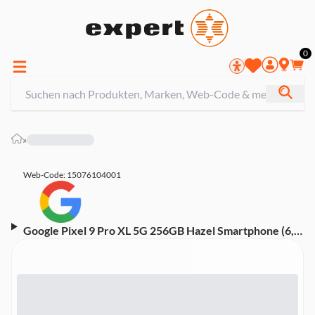
0
»
Web-Code: 15076104001
Google Pixel 9 Pro XL 5G 256GB Hazel Smartphone (6,8
Zoll, 50 MP, Triple-Kamera, 5.060-mAh, Google Tensor
G4, Fingerabdrucksensor, Gesichtserkennung, grau)