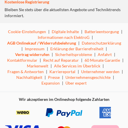
Kostenlose Registrierung
Bleiben Sie stets über die aktuellsten Angebote und Techniktrends
informiert.
Cookie-Einstellungen
|
Digitale Inhalte
|
Batterieentsorgung
|
Informationen nach ElektroG
|
AGB Onlinekauf / Widerrufsbelehrung
|
Datenschutzerklärung
|
Impressum
|
Erklärung der Barrierefreiheit
|
Vertrag widerrufen
|
Sicherheitsprobleme
|
Anfahrt
|
Kontaktformular
|
Recht auf Reparatur
|
60 Monate Garantie
|
Markenwelt
|
Alle Services im Überblick
|
Fragen & Antworten
|
Karriereportal
|
Unternehmer werden
|
Nachhaltigkeit
|
Presse
|
Unternehmensgeschichte
|
Expansion
|
Über expert
Wir akzeptieren im Onlineshop folgende Zahlarten