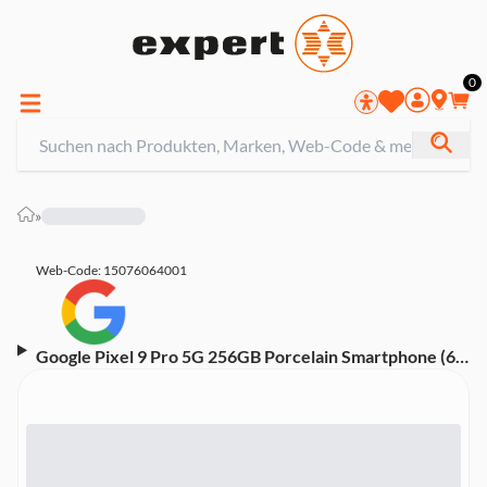
0
»
Web-Code: 15076064001
Google Pixel 9 Pro 5G 256GB Porcelain Smartphone (6,3
Zoll, 50 MP, Triple-Kamera, 4.700-mAh, Google Tensor
G4, Fingerabdrucksensor, Gesichtserkennung, weiß)