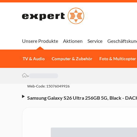
Unsere Produkte
Aktionen
Service
Geschäftskun
TV & Audio
Computer & Zubehör
Foto & Multicopter
»
Web-Code: 15076049926
Samsung Galaxy S26 Ultra 256GB 5G, Black - DACH
Triple-Kamera, 5.000-mAh, Octa-Core, Fingerabd
Gesichtserkennung, Privacy Display, schwarz)