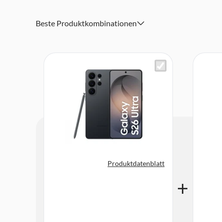
5.000 mAh Akku mit 60 W Schnellladen und kabellosem L
Integrierter S Pen für präzises Schreiben, Zeichnen und 
Beste Produktkombinationen
Premium Design mit Advanced Armor Aluminum und Goril
und edle Verarbeitung
5G, WiFi 7 und Bluetooth 6.0 für schnellste Verbindung
IP68 Schutz und Stereo Lautsprecher mit Dolby Atmos fü
und beeindruckenden Sound
Produktdatenblatt