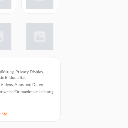
ösung, Privacy Display,
de Bildqualität
s, Videos, Apps und Daten
Bauweise für maximale Leistung
is zu 100x Space Zoom und 8K
Info
d anspruchsvolle