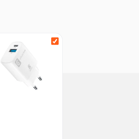
aden für lange Laufzeiten
produktives Arbeiten
la Glass für hohe Stabilität
en und moderne Konnektivität
r starke Widerstandsfähigkeit