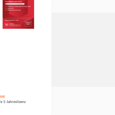
ee
fe 1-Jahreslizenz