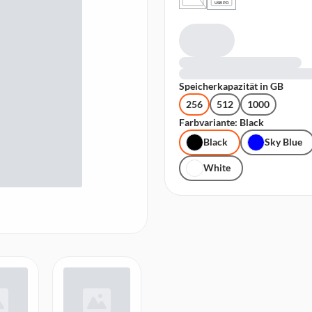
USB PD
Speicherkapazität in GB
256
512
1000
Farbvariante: Black
Black
Sky Blue
White