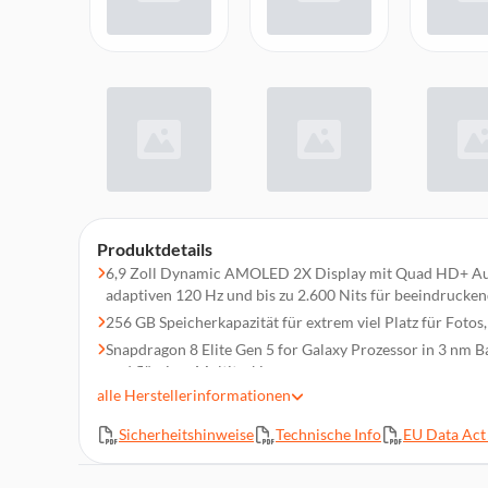
Produktdetails
6,9 Zoll Dynamic AMOLED 2X Display mit Quad HD+ Aufl
adaptiven 120 Hz und bis zu 2.600 Nits für beeindrucken
256 GB Speicherkapazität für extrem viel Platz für Foto
Snapdragon 8 Elite Gen 5 for Galaxy Prozessor in 3 nm 
und flüssiges Multitasking
alle
Herstellerinformationen
200 MP Profi Kamera System mit 5x optischem Zoom, b
Videoaufnahmen
Sicherheitshinweise
Technische Info
EU Data Act 
12 GB LPDDR5X RAM für ultraschnelle Performance un
Anwendungen