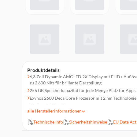
Produktdetails
6,3 Zoll Dynamic AMOLED 2X Display mit FHD+ Auflösun
zu 2.600 Nits für brillante Darstellung
256 GB Speicherkapazität für jede Menge Platz für Apps
Exynos 2600 Deca Core Prozessor mit 2 nm Technologie
flüssiges Multitasking
alle
Herstellerinformationen
50 MP Triple Kamera mit 3x optischem Zoom, 30x Spac
Videoaufnahmen
Technische Info
Sicherheitshinweise
EU Data Act 
12 GB LPDDR5X RAM für schnelle App Starts und reibu
Ultradünnes Premium Design mit nur 6,9 mm und ca. 16