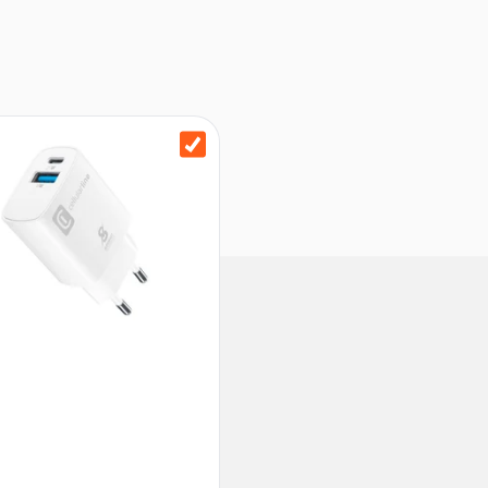
ür lange Laufzeiten
ndsfähigkeit im Alltag
erbindungen
aren Sound