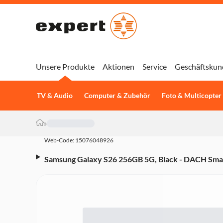
Unsere Produkte
Aktionen
Service
Geschäftskun
TV & Audio
Computer & Zubehör
Foto & Multicopter
»
Web-Code: 15076048926
Samsung Galaxy S26 256GB 5G, Black - DACH Smartp
Kamera, 4.300-mAh, Deca-Core, Fingerabdrucksen
schwarz)