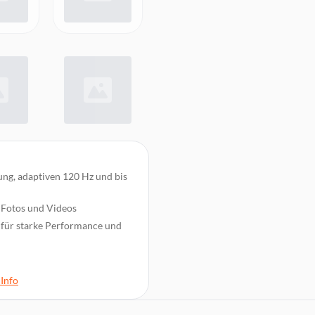
g, adaptiven 120 Hz und bis
, Fotos und Videos
 für starke Performance und
e Zoom und 8K
Info
ngslose Nutzung
4 g für hohen Komfort