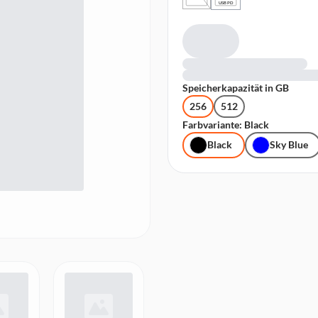
USB PD
Speicherkapazität in GB
256
512
Farbvariante: Black
Black
Sky Blue