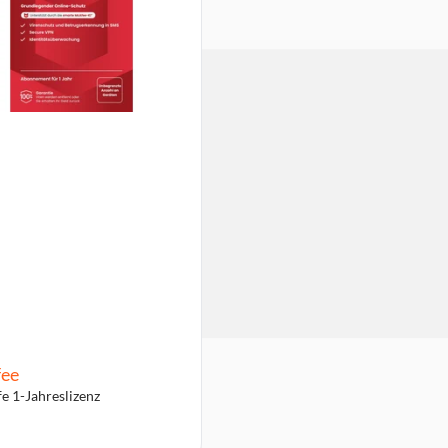
ee
fe 1-Jahreslizenz