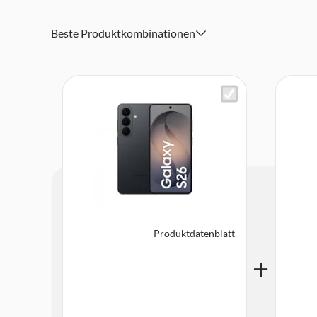
4.300 mAh Akku mit Schnellladen und kabellosem Laden f
IP68 Schutz und Gorilla Glass Victus 2 für hohe Widersta
Beste Produktkombinationen
5G, WiFi 7 und Bluetooth 5.4 für schnelle und stabile V
Stereo Lautsprecher mit Dolby Atmos für starken und kl
Produktdatenblatt