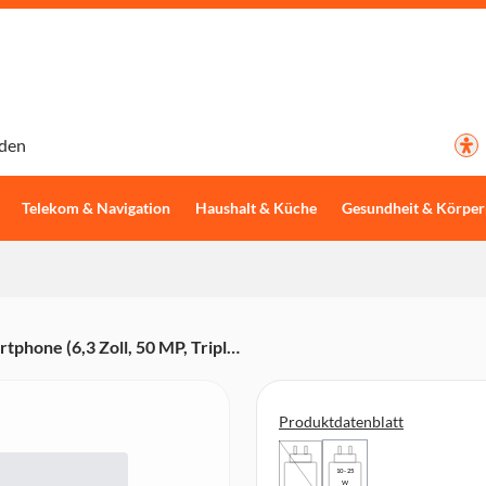
den
Telekom & Navigation
Haushalt & Küche
Gesundheit & Körper
hone (6,3 Zoll, 50 MP, Triple-
sor, Gesichtserkennung,
Produktdatenblatt
10 - 25
W