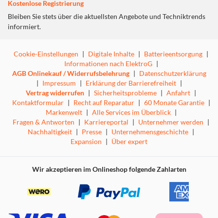
Kostenlose Registrierung
Bleiben Sie stets über die aktuellsten Angebote und Techniktrends
informiert.
Cookie-Einstellungen
|
Digitale Inhalte
|
Batterieentsorgung
|
Informationen nach ElektroG
|
AGB Onlinekauf / Widerrufsbelehrung
|
Datenschutzerklärung
|
Impressum
|
Erklärung der Barrierefreiheit
|
Vertrag widerrufen
|
Sicherheitsprobleme
|
Anfahrt
|
Kontaktformular
|
Recht auf Reparatur
|
60 Monate Garantie
|
Markenwelt
|
Alle Services im Überblick
|
Fragen & Antworten
|
Karriereportal
|
Unternehmer werden
|
Nachhaltigkeit
|
Presse
|
Unternehmensgeschichte
|
Expansion
|
Über expert
Wir akzeptieren im Onlineshop folgende Zahlarten