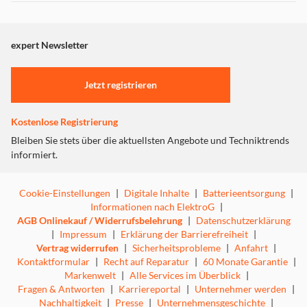
Schutzfunktionen und Secure Folder
Dieser Inhalt wird aufgrund Ihrer Cookie Präferenzen nicht
angezeigt. Um diesen Inhalt anzuzeigen aktivieren Sie bitte
"Marketing".
expert Newsletter
Einstellungen anpassen
Jetzt registrieren
Kostenlose Registrierung
Bleiben Sie stets über die aktuellsten Angebote und Techniktrends
informiert.
Cookie-Einstellungen
|
Digitale Inhalte
|
Batterieentsorgung
|
Informationen nach ElektroG
|
AGB Onlinekauf / Widerrufsbelehrung
|
Datenschutzerklärung
|
Impressum
|
Erklärung der Barrierefreiheit
|
Vertrag widerrufen
|
Sicherheitsprobleme
|
Anfahrt
|
Kontaktformular
|
Recht auf Reparatur
|
60 Monate Garantie
|
Markenwelt
|
Alle Services im Überblick
|
Fragen & Antworten
|
Karriereportal
|
Unternehmer werden
|
Nachhaltigkeit
|
Presse
|
Unternehmensgeschichte
|