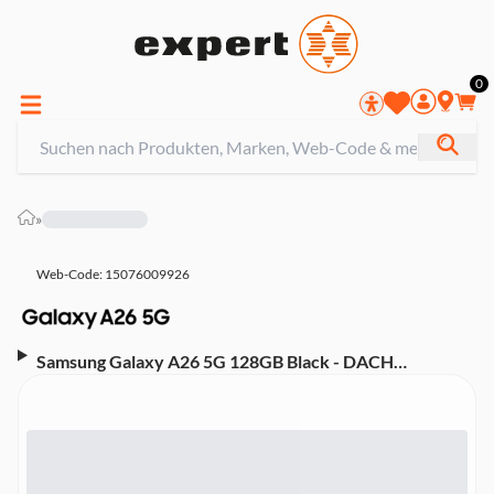
0
»
Web-Code: 15076009926
Samsung Galaxy A26 5G 128GB Black - DACH
Smartphone (6,7 Zoll, 50 MP, Triple-Kamera, 5.000-
mAh, Octa-Core, schwarz)