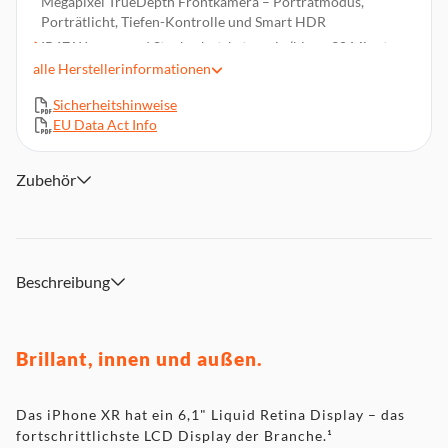
Megapixel TrueDepth Frontkamera – Porträtmodus,
Porträtlicht, Tiefen-Kontrolle und Smart HDR
IP67 Wasser- und Staubschutzkategorie (bis zu 30 Minuten
und in einer Tiefe von bis zu 1 Meter)²
alle
Herstellerinformationen
Face ID zur sicheren Authentifizierung
Sicherheitshinweise
A12 Bionic mit Neural Engine der nächsten Generation
EU Data Act Info
Kabelloses Laden (mit Qi Ladegeräten)³
iOS 12 mit Memoji, Bildschirmzeit, Siri Kurzbefehlen und
Zubehör
Gruppen FaceTime(4)
Beschreibung
Brillant, innen und außen.
Das iPhone XR hat ein 6,1" Liquid Retina Display – das
fortschrittlichste LCD Display der Branche.¹