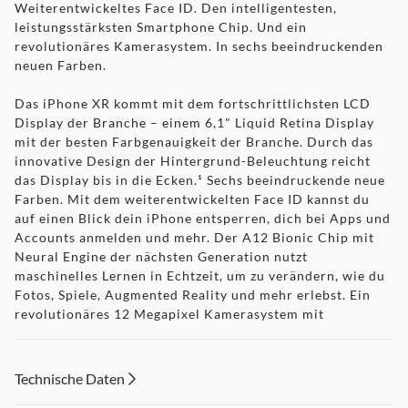
Weiterentwickeltes Face ID. Den intelligentesten,
leistungsstärksten Smartphone Chip. Und ein
revolutionäres Kamerasystem. In sechs beeindruckenden
neuen Farben.
Das iPhone XR kommt mit dem fortschrittlichsten LCD
Display der Branche – einem 6,1" Liquid Retina Display
mit der besten Farbgenauigkeit der Branche. Durch das
innovative Design der Hintergrund-Beleuchtung reicht
das Display bis in die Ecken.¹ Sechs beeindruckende neue
Farben. Mit dem weiterentwickelten Face ID kannst du
auf einen Blick dein iPhone entsperren, dich bei Apps und
Accounts anmelden und mehr. Der A12 Bionic Chip mit
Neural Engine der nächsten Generation nutzt
maschinelles Lernen in Echtzeit, um zu verändern, wie du
Fotos, Spiele, Augmented Reality und mehr erlebst. Ein
revolutionäres 12 Megapixel Kamerasystem mit
Porträtmodus, Porträtlicht, verbessertem Bokeh und ganz
neuer Tiefen-Kontrolle. Wasserschutz.² Und iOS 12 – das
fortschrittlichste mobile Betriebssystem der Welt – mit
Technische Daten
leistungsstarken neuen Tools, die das iPhone persönlicher