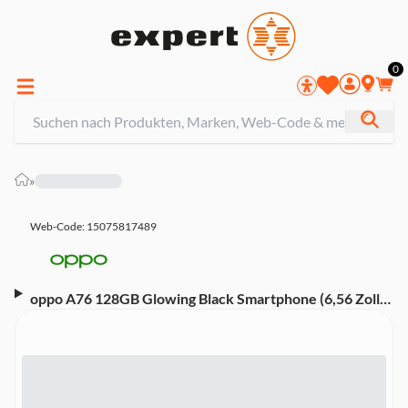
0
»
Web-Code: 15075817489
oppo A76 128GB Glowing Black Smartphone (6,56 Zoll,
13 MP, Dual-Kamera, 5.000-mAh, Octa-Core, schwarz)