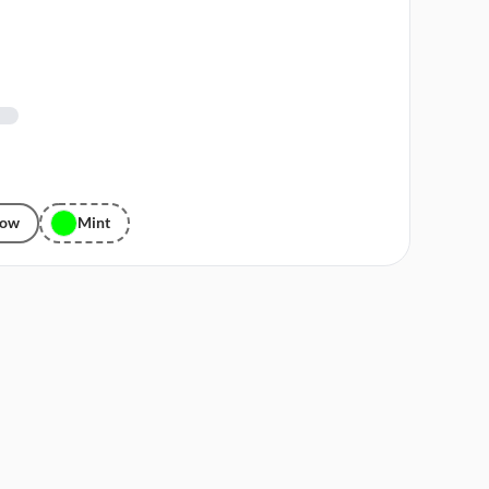
dow
Mint