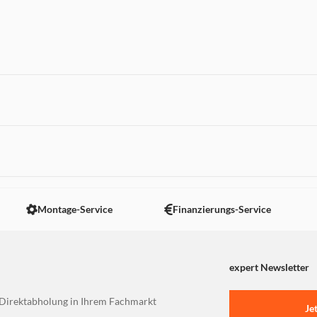
 nicht angezeigt. Um diesen Inhalt anzuzeigen aktivieren Sie bitte
Montage-Service
Finanzierungs-Service
expert Newsletter
Direktabholung in Ihrem Fachmarkt
Je