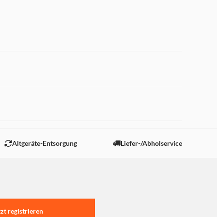
 "Marketing".
Altgeräte-Entsorgung
Liefer-/Abholservice
tzt registrieren