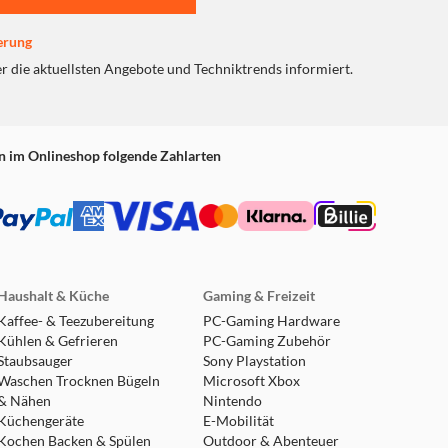
erung
er die aktuellsten Angebote und Techniktrends informiert.
n im Onlineshop folgende Zahlarten
Haushalt & Küche
Gaming & Freizeit
Kaffee- & Teezubereitung
PC-Gaming Hardware
Kühlen & Gefrieren
PC-Gaming Zubehör
Staubsauger
Sony Playstation
Waschen Trocknen Bügeln
Microsoft Xbox
& Nähen
Nintendo
Küchengeräte
E-Mobilität
Kochen Backen & Spülen
Outdoor & Abenteuer