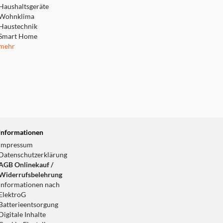
Haushaltsgeräte
Wohnklima
Haustechnik
Smart Home
mehr
Informationen
Impressum
Datenschutzerklärung
AGB Onlinekauf /
Widerrufsbelehrung
Informationen nach
ElektroG
Batterieentsorgung
Digitale Inhalte