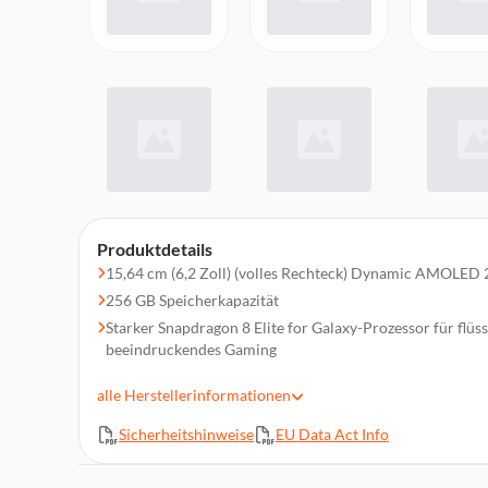
Produktdetails
15,64 cm (6,2 Zoll) (volles Rechteck) Dynamic AMOLED
256 GB Speicherkapazität
Starker Snapdragon 8 Elite for Galaxy-Prozessor für flü
beeindruckendes Gaming
Galaxy AI
alle
Herstellerinformationen
Dein persönlicher AI-Begleiter
50 MP Triple-Hauptkamera
Sicherheitshinweise
EU Data Act Info
12 GB Arbeitsspeicher
4.000-mAh-Akkukapazität