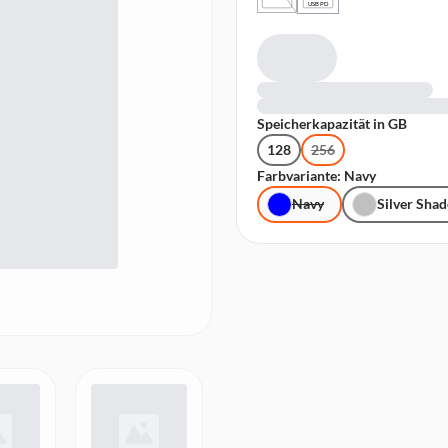
USB PD
Speicherkapazität in GB
128
256
Farbvariante: Navy
Navy
Silver Sha