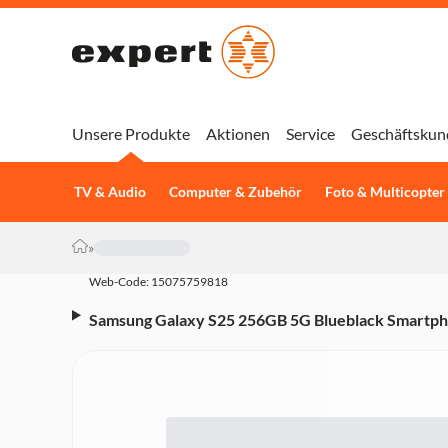
Unsere Produkte
Aktionen
Service
Geschäftskun
TV & Audio
Computer & Zubehör
Foto & Multicopter
»
Web-Code: 15075759818
Samsung Galaxy S25 256GB 5G Blueblack Smartphone
Hauptkamera, 4.000-mAh, Octa-Core, Fingerabdr
schwarz, blau)