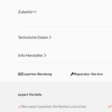
WiFi 7, Bluetooth 5.4, NFC
Zubehör
Dual-SIM (e-SIM fähig)
Technische Daten
Info Hersteller
Dieser Inhalt wird aufgrund Ihrer Cookie Präferenzen
Einstellungen anpassen
Experten-Beratung
Reparatur-Service
expert Vorteile
Bei expert bezahlen Sie flexibel und sicher