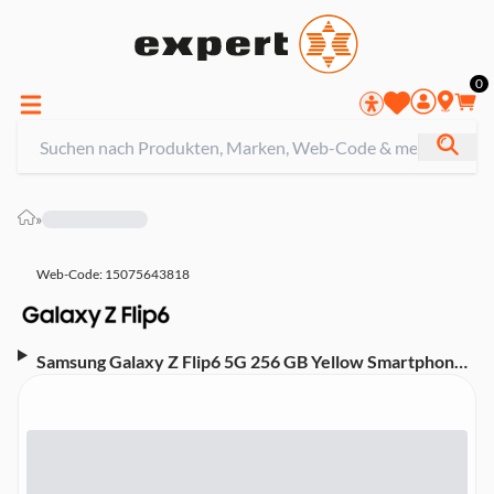
0
»
Web-Code: 15075643818
Samsung Galaxy Z Flip6 5G 256 GB Yellow Smartphone
(6,7 Zoll, 50 MP, Dual-Kamera, 4.000-mAh, Octa-Core,
Gesichtserkennung, Fingerabdrucksensor, gelb)