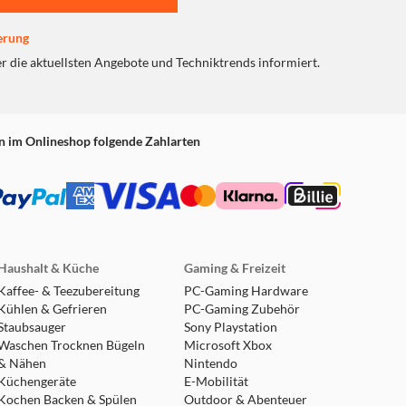
erung
er die aktuellsten Angebote und Techniktrends informiert.
n im Onlineshop folgende Zahlarten
Haushalt & Küche
Gaming & Freizeit
Kaffee- & Teezubereitung
PC-Gaming Hardware
Kühlen & Gefrieren
PC-Gaming Zubehör
Staubsauger
Sony Playstation
Waschen Trocknen Bügeln
Microsoft Xbox
& Nähen
Nintendo
Küchengeräte
E-Mobilität
Kochen Backen & Spülen
Outdoor & Abenteuer