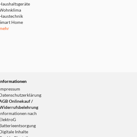
Haushaltsgeräte
Wohnklima
Haustechnik
Smart Home
mehr
Informationen
Impressum
Datenschutzerklärung
AGB Onlinekauf /
Widerrufsbelehrung
Informationen nach
ElektroG
Batterieentsorgung
Digitale Inhalte