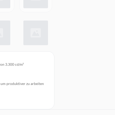
 von 3.300 cd/m²
 um produktiver zu arbeiten
freigabe
e AI: mit bis zu 100-fachem
ch und Beste Aufnahme
erwendung des Extrem-