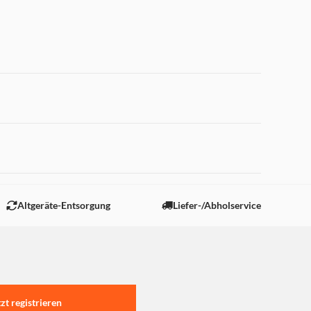
 "Marketing".
Altgeräte-Entsorgung
Liefer-/Abholservice
tzt registrieren