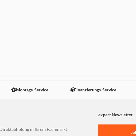
, Nachtsichtvideo und Videos
tionen mit Pixel Drops für 7
 nicht angezeigt. Um diesen Inhalt anzuzeigen aktivieren Sie bitte
Montage-Service
Finanzierungs-Service
expert Newsletter
Direktabholung in Ihrem Fachmarkt
Je