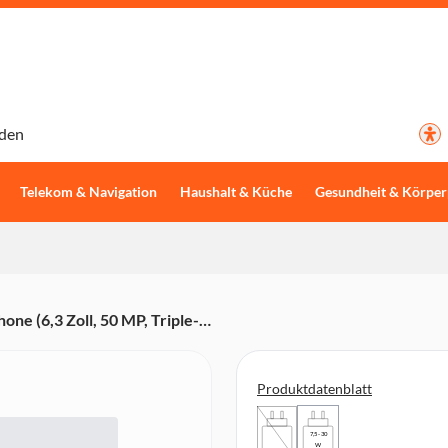
den
Telekom & Navigation
Haushalt & Küche
Gesundheit & Körper
e (6,3 Zoll, 50 MP, Triple-
sor, Gesichtserkennung, grau)
Produktdatenblatt
7,5 - 30
W