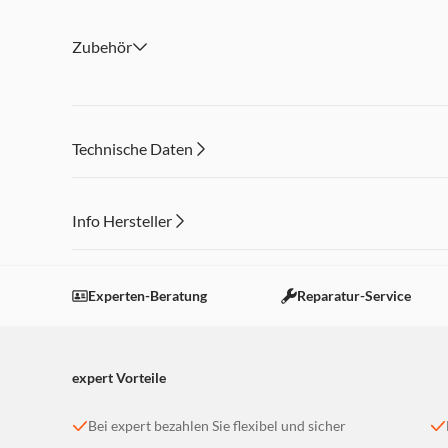
Professionelle Videoaufnahmen dank Video-Optimierung
mit Super-Resolution-Zoom
Zubehör
Betriebssystem- und Sicherheitsupdates sowie neue Funk
Jahre
Langlebiges Design mit IP68
Technische Daten
Info Hersteller
Dieser Inhalt wird aufgrund Ihrer Cookie Präferenzen
Einstellungen anpassen
Experten-Beratung
Reparatur-Service
expert Vorteile
Bei expert bezahlen Sie flexibel und sicher