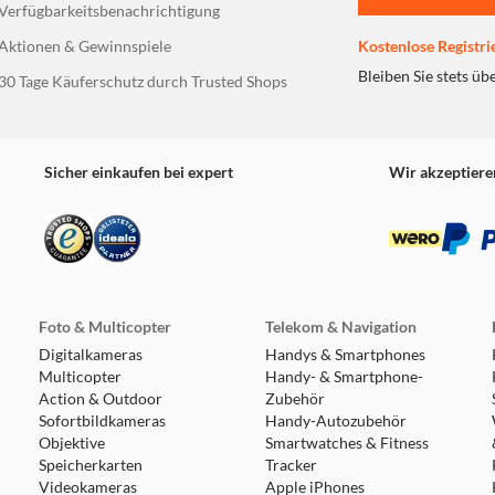
Verfügbarkeitsbenachrichtigung
Aktionen & Gewinnspiele
Kostenlose Registri
Bleiben Sie stets üb
30 Tage Käuferschutz durch Trusted Shops
Sicher einkaufen bei expert
Wir akzeptiere
Foto & Multicopter
Telekom & Navigation
Digitalkameras
Handys & Smartphones
Multicopter
Handy- & Smartphone-
Action & Outdoor
Zubehör
Sofortbildkameras
Handy-Autozubehör
Objektive
Smartwatches & Fitness
Speicherkarten
Tracker
Videokameras
Apple iPhones