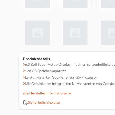
Produktdetails
6,3 Zoll Super Actua-Display mit einer Spitzenhelligkeit
128 GB Speicherkapazität
Leistungsstarker Google Tensor G5-Prozessor
Mit Gemini, dem integrierten KI-Assistenten von Google,
und kreativer zu sein – auch mit Kamera- und Bildschirm
alle
Herstellerinformationen
Fotos ganz einfach aufnehmen und bearbeiten dank Googl
Pro-Resolution-Zoom und Funktionen wie Kamera-Coa
Sicherheitshinweise
24+ Stunden Akkulaufzeit und bis zu 100 Stunden bei V
Energiesparmodus direkt nach dem Aufladen