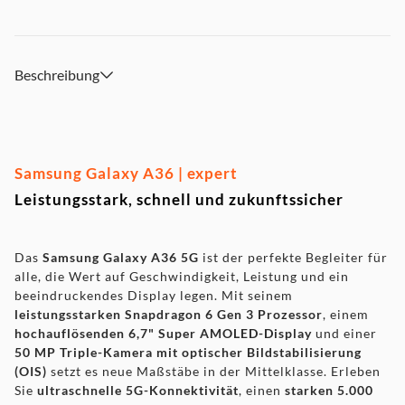
beeindruckendes Audioerlebnis.
IP67-zertifiziert & Gorilla Glass Victus - Schutz vor Wasser,
Staub und Kratzern.
Android 15 & One UI 7 mit intuitiven Funktionen und
Beschreibung
smarte Bixby-Spracherkennung.
Samsung Knox-Sicherheit für umfassenden Schutz deiner
Daten.
Samsung Galaxy A36 | expert
Leistungsstark, schnell und zukunftssicher
Das
Samsung Galaxy A36 5G
ist der perfekte Begleiter für
alle, die Wert auf Geschwindigkeit, Leistung und ein
beeindruckendes Display legen. Mit seinem
leistungsstarken Snapdragon 6 Gen 3 Prozessor
, einem
hochauflösenden 6,7" Super AMOLED-Display
und einer
50 MP Triple-Kamera mit optischer Bildstabilisierung
(OIS)
setzt es neue Maßstäbe in der Mittelklasse. Erleben
Sie
ultraschnelle 5G-Konnektivität
, einen
starken 5.000