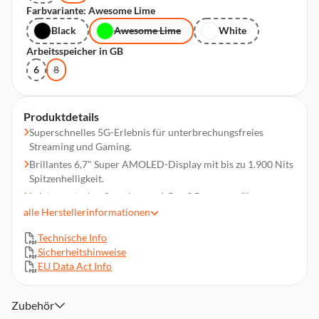
Farbvariante: Awesome Lime
Black
Awesome Lime
White
Arbeitsspeicher in GB
6
8
Produktdetails
Superschnelles 5G-Erlebnis für unterbrechungsfreies
Streaming und Gaming.
Brillantes 6,7" Super AMOLED-Display mit bis zu 1.900 Nits
Spitzenhelligkeit.
Leistungsstarker Snapdragon 6 Gen 3 Prozessor für
reibungsloses Multitasking.
alle
Herstellerinformationen
50 MP Triple-Kamera mit OIS & Quad Pixel-Technologie für
Technische Info
gestochen scharfe Aufnahmen.
Sicherheitshinweise
5.000 mAh Akku mit 45 W Schnellladen - mehr Energie,
EU Data Act Info
weniger Wartezeit.
256 GB Speicherkapazität.
Zubehör
Dolby Atmos-Sound & Stereo-Lautsprecher für ein