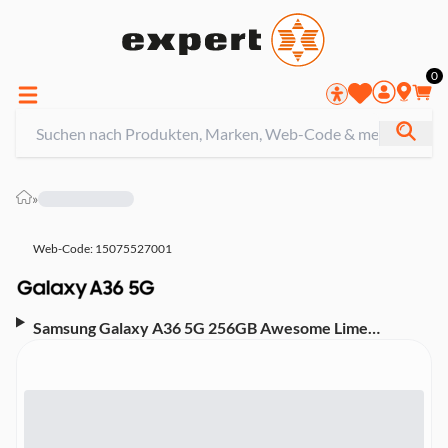
0
»
Web-Code: 15075527001
Samsung Galaxy A36 5G 256GB Awesome Lime
Smartphone (6,7 Zoll, 50 MP, Triple-Kamera, 5.000-
mAh, Octa-Core, grün)