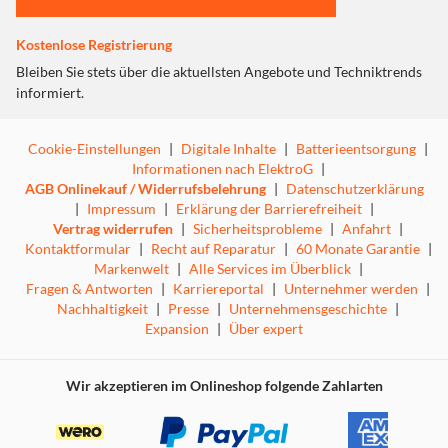
einer
Spitzenhelligkeit von bis zu 1.900 Nits
bleibt das
Display auch bei direkter Sonneneinstrahlung bestens
Kostenlose Registrierung
lesbar.
Bleiben Sie stets über die aktuellsten Angebote und Techniktrends
50 MP Triple-Kamera mit OIS – Perfekte Fotos bei
informiert.
Tag & Nacht
Die
50 MP Hauptkamera
mit
optischer Bildstabilisierung
Cookie-Einstellungen
|
Digitale Inhalte
|
Batterieentsorgung
|
(OIS)
und
Quad Pixel-Technologie
ermöglicht gestochen
Informationen nach ElektroG
|
scharfe und detailreiche Aufnahmen – selbst bei
AGB Onlinekauf / Widerrufsbelehrung
|
Datenschutzerklärung
schlechten Lichtverhältnissen. Ergänzt wird sie durch eine
|
Impressum
|
Erklärung der Barrierefreiheit
|
8 MP Ultraweitwinkelkamera
Vertrag widerrufen
|
Sicherheitsprobleme
für beeindruckende
|
Anfahrt
|
Kontaktformular
|
Recht auf Reparatur
|
60 Monate Garantie
|
Landschaftsaufnahmen sowie eine
5 MP Makrokamera
für
Markenwelt
|
Alle Services im Überblick
|
detaillierte Nahaufnahmen. Die
12 MP Frontkamera
sorgt
Fragen & Antworten
|
Karriereportal
|
Unternehmer werden
|
für perfekte Selfies und hochauflösende Videoanrufe.
Nachhaltigkeit
|
Presse
|
Unternehmensgeschichte
|
📸
Aufnahmemodi:
Nachtmodus, Porträtmodus, Super
Expansion
|
Über expert
Slow-Mo, Hyperlapse, Makro, Pro-Modus, UHD-
Videoaufnahmen.
Wir akzeptieren im Onlineshop folgende Zahlarten
5.000 mAh Akku mit 45 W Schnellladen
Lange Akkulaufzeiten sind mit dem
5.000 mAh Akku