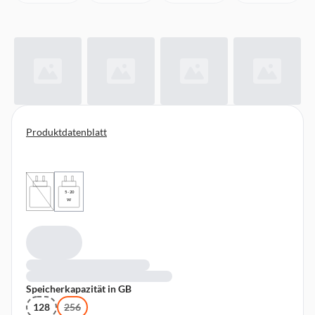
Produktdatenblatt
5 - 20
W
Speicherkapazität in GB
128
256