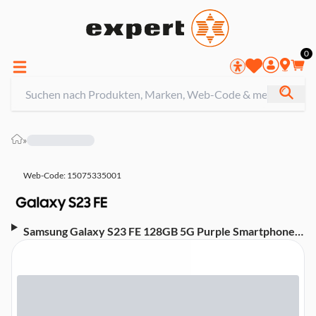
0
»
Web-Code: 15075335001
Samsung Galaxy S23 FE 128GB 5G Purple Smartphone
(6,4 Zoll, 50 MP, Triple-Kamera, 4.500-mAh, Octa-Core,
Fingerabdrucksensor, Gesichtserkennung, lila)