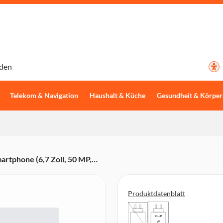
den
Telekom & Navigation
Haushalt & Küche
Gesundheit & Körper
tphone (6,7 Zoll, 50 MP,
rucksensor, Gesichtserkennung,
Produktdatenblatt
10 - 45
W