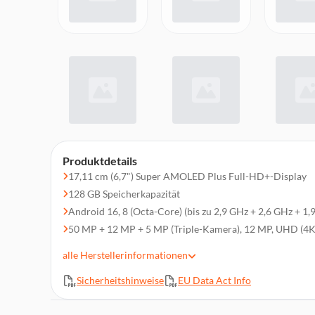
Produktdetails
17,11 cm (6,7") Super AMOLED Plus Full-HD+-Display
128 GB Speicherkapazität
Android 16, 8 (Octa-Core) (bis zu 2,9 GHz + 2,6 GHz + 1,
50 MP + 12 MP + 5 MP (Triple-Kamera), 12 MP, UHD (4K
8 GB Arbeitsspeicher
alle
Herstellerinformationen
Wi-Fi 6E, Bluetooth 6.0, NFC,GPS, Glonass, Beidou, Gali
(UMTS), 4G (LTE), 5G
Sicherheitshinweise
EU Data Act Info
5.000 mAh Akkukapazität, IP68
Dual-SIM (SIM + SIM oder SIM + eSIM) (Nano-SIM / eSIM