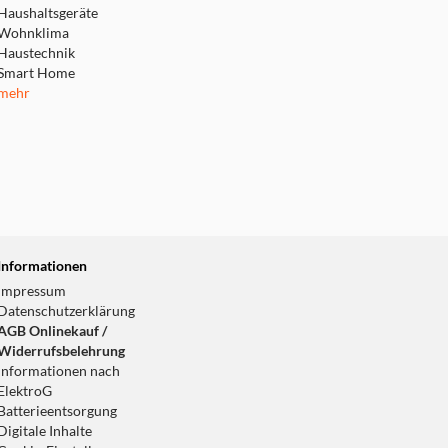
Haushaltsgeräte
Wohnklima
Haustechnik
Smart Home
mehr
Informationen
Impressum
Datenschutzerklärung
AGB Onlinekauf /
Widerrufsbelehrung
Informationen nach
ElektroG
Batterieentsorgung
Digitale Inhalte