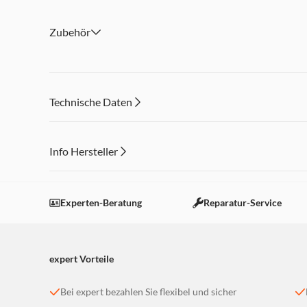
Zubehör
Technische Daten
Info Hersteller
Dieser Inhalt wird aufgrund Ihrer Cookie Präferenzen
Einstellungen anpassen
Experten-Beratung
Reparatur-Service
expert Vorteile
Bei expert bezahlen Sie flexibel und sicher