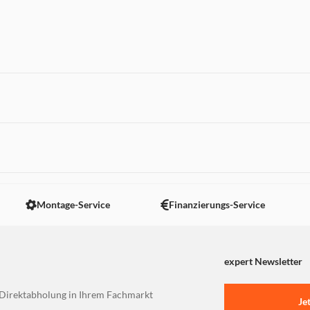
 nicht angezeigt. Um diesen Inhalt anzuzeigen aktivieren Sie bitte
Montage-Service
Finanzierungs-Service
expert Newsletter
Direktabholung in Ihrem Fachmarkt
Je