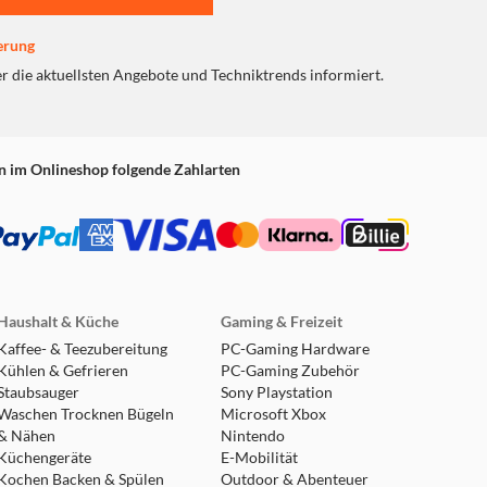
erung
er die aktuellsten Angebote und Techniktrends informiert.
n im Onlineshop folgende Zahlarten
Haushalt & Küche
Gaming & Freizeit
Kaffee- & Teezubereitung
PC-Gaming Hardware
Kühlen & Gefrieren
PC-Gaming Zubehör
Staubsauger
Sony Playstation
Waschen Trocknen Bügeln
Microsoft Xbox
& Nähen
Nintendo
Küchengeräte
E-Mobilität
Kochen Backen & Spülen
Outdoor & Abenteuer