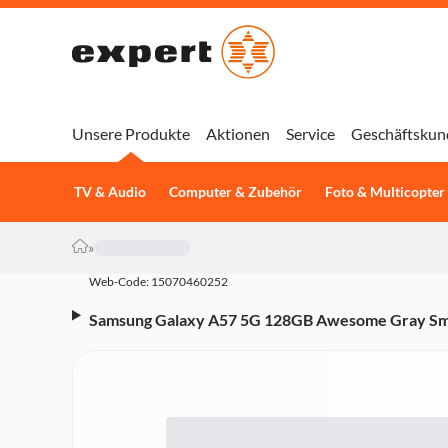
Unsere Produkte
Aktionen
Service
Geschäftskun
TV & Audio
Computer & Zubehör
Foto & Multicopter
»
Web-Code: 15070460252
Samsung Galaxy A57 5G 128GB Awesome Gray Smar
Triple-Kamera, 5.000 mAh, Octa-Core, Fingerabd
Grau)