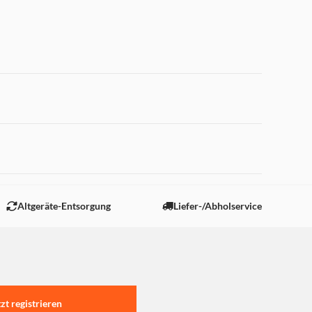
 "Marketing".
Altgeräte-Entsorgung
Liefer-/Abholservice
tzt registrieren