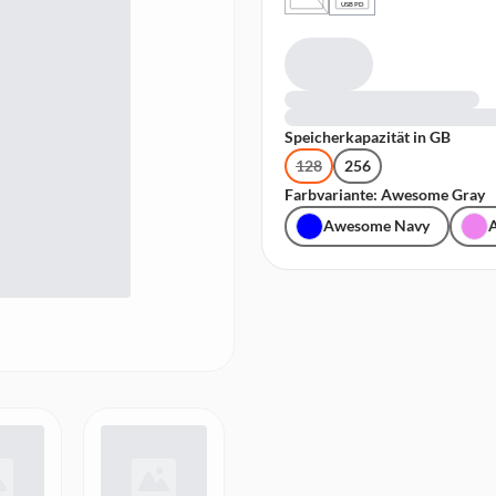
USB PD
Speicherkapazität in GB
128
256
Farbvariante: Awesome Gray
Awesome Navy