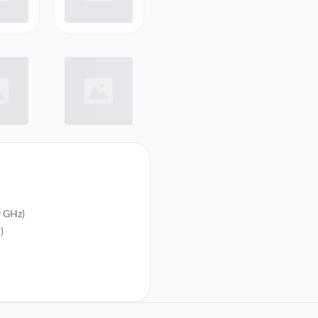
9 GHz)
)
leo, QZSS, 2G (GSM, EDGE), 3G
)