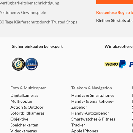
Verfügbarkeitsbenachrichtigung
Aktionen & Gewinnspiele
Kostenlose Registri
Bleiben Sie stets üb
30 Tage Käuferschutz durch Trusted Shops
Sicher einkaufen bei expert
Wir akzeptiere
Foto & Multicopter
Telekom & Navigation
Digitalkameras
Handys & Smartphones
Multicopter
Handy- & Smartphone-
Action & Outdoor
Zubehör
Sofortbildkameras
Handy-Autozubehör
Objektive
Smartwatches & Fitness
Speicherkarten
Tracker
Videokameras
Apple iPhones