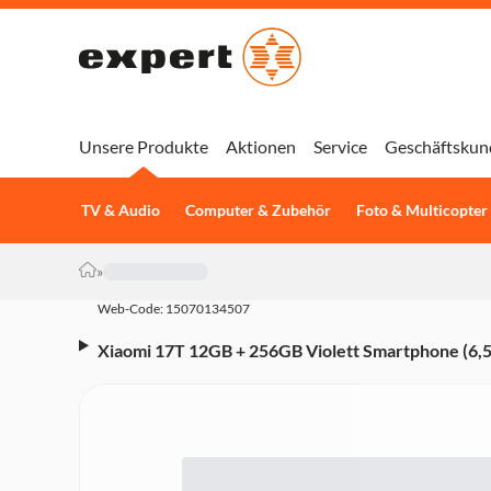
Unsere Produkte
Aktionen
Service
Geschäftskun
TV & Audio
Computer & Zubehör
Foto & Multicopter
»
Web-Code: 15070134507
Xiaomi 17T 12GB + 256GB Violett Smartphone (6,59
6.500-mAh, Octa-Core)