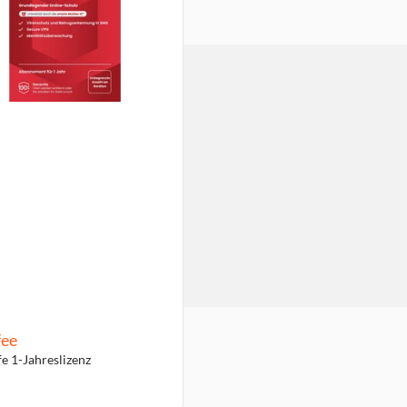
ee
fe 1-Jahreslizenz