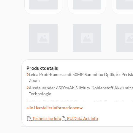
Produktdetails
Leica Profi-Kamera mit 50MP Summilux Optik, 5x Perisk
Zoom
Ausdauernder 6500mAh Silizium-Kohlenstoff Akku mit
Technologie
6,59 Zoll 1,5K AMOLED Display mit flüssigen 120Hz und
durch Xiaomi Vision Care
alle
Herstellerinformationen
MediaTek Dimensity 8500-Ultra Prozessor für Spitzenle
Technische Info
EU Data Act Info
HyperAI Funktionen
Robustes Design mit IP68 Wasserresistenz und hochwer