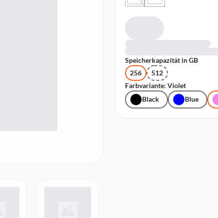
Speicherkapazität in GB
256
512
Farbvariante: Violet
Black
Blue