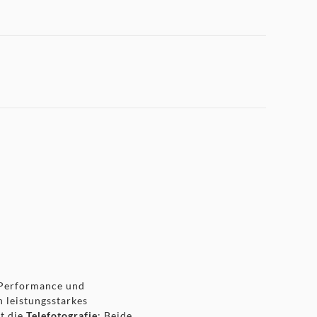
 Performance und
n leistungsstarkes
t die
Telefotografie
: Beide