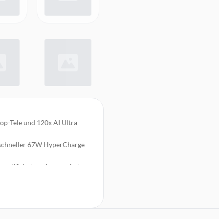
op-Tele und 120x AI Ultra
 schneller 67W HyperCharge
 zertifiziertem Augenschutz
istung und smarte Xiaomi
tigem Stereo-Sound durch