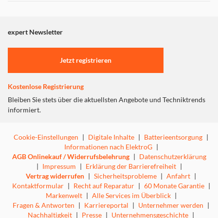
Dieser Inhalt wird aufgrund Ihrer Cookie Präferenzen nicht
angezeigt. Um diesen Inhalt anzuzeigen aktivieren Sie bitte
"Marketing".
expert Newsletter
Einstellungen anpassen
Jetzt registrieren
Kostenlose Registrierung
Bleiben Sie stets über die aktuellsten Angebote und Techniktrends
informiert.
Cookie-Einstellungen
|
Digitale Inhalte
|
Batterieentsorgung
|
Informationen nach ElektroG
|
AGB Onlinekauf / Widerrufsbelehrung
|
Datenschutzerklärung
|
Impressum
|
Erklärung der Barrierefreiheit
|
Vertrag widerrufen
|
Sicherheitsprobleme
|
Anfahrt
|
Kontaktformular
|
Recht auf Reparatur
|
60 Monate Garantie
|
Markenwelt
|
Alle Services im Überblick
|
Fragen & Antworten
|
Karriereportal
|
Unternehmer werden
|
Nachhaltigkeit
|
Presse
|
Unternehmensgeschichte
|