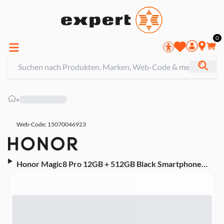
0
»
Web-Code: 15070046923
Honor Magic8 Pro 12GB + 512GB Black Smartphone
(6,71 Zoll, 200 MP, Triple-Kamera, 6.270-mAh, Octa-
Core, Gesicherserkennung, schwarz)