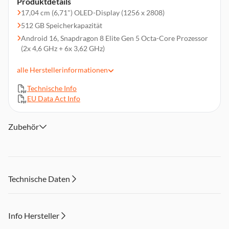
Produktdetails
17,04 cm (6,71") OLED-Display (1256 x 2808)
512 GB Speicherkapazität
Android 16, Snapdragon 8 Elite Gen 5 Octa-Core Prozessor
(2x 4,6 GHz + 6x 3,62 GHz)
200 MP Tele- + 50 MP Haupt- + 50 MP Weitwinkelkamera,
alle
Herstellerinformationen
50 MP Frontkamera, 4K-Video
12 GB Arbeitsspeicher
Technische Info
USB-C, Bluetooth 5.0, NFC, GPS, GLONASS
EU Data Act Info
6.270-mAh-Akkukapazität, IP68/IP69/IP69K zertifiziert,
100W SuperCharge
Zubehör
Nano-SIM
80W Wireless HONOR SuperCharge
3D-Gesichtsentsperrung und 3D-Tiefenkamera
Technische Daten
Info Hersteller