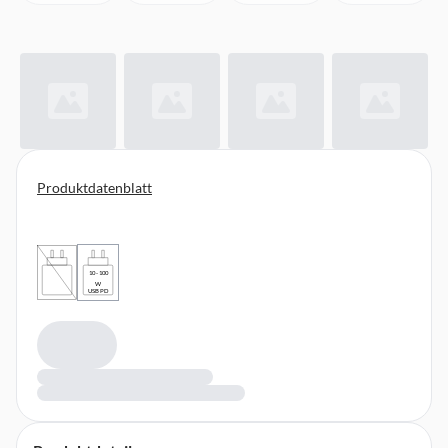
Produktdatenblatt
10 - 100
W
USB PD