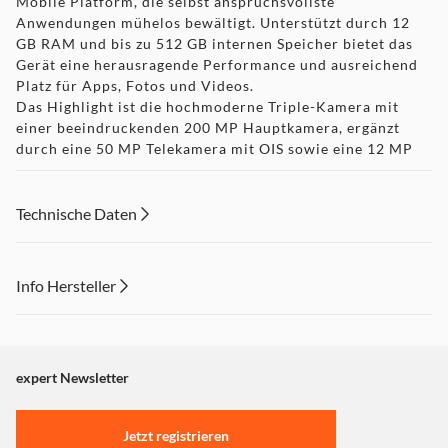
Mobile Platform, die selbst anspruchsvollste
Anwendungen mühelos bewältigt. Unterstützt durch 12
GB RAM und bis zu 512 GB internen Speicher bietet das
Gerät eine herausragende Performance und ausreichend
Platz für Apps, Fotos und Videos.
Das Highlight ist die hochmoderne Triple-Kamera mit
einer beeindruckenden 200 MP Hauptkamera, ergänzt
durch eine 50 MP Telekamera mit OIS sowie eine 12 MP
Ultraweitwinkelkamera. Mit bis zu 120-fachem
Digitalzoom und 4K-Videoaufnahmen entstehen
professionelle Bilder und Videos in jeder Situation. Die
Technische Daten
50 MP Frontkamera sorgt zusätzlich für gestochen
scharfe Selfies.
Der leistungsstarke 6400 mAh Akku garantiert eine lange
Info Hersteller
Nutzungsdauer und unterstützt sowohl 80W SuperCharge
als auch 50W kabelloses Laden. Modernste Technologien
Dieser Inhalt wird aufgrund Ihrer Cookie Präferenzen nicht
wie 5G, WiFi 6E/7, Bluetooth 6.0 sowie umfassende
angezeigt. Um diesen Inhalt anzuzeigen aktivieren Sie bitte
Ortungssysteme bieten maximale Konnektivität.
"Marketing".
expert Newsletter
Dank IP68/IP69/IP69K-Zertifizierung ist das Smartphone
optimal gegen Wasser und Staub geschützt. Abgerundet
Einstellungen anpassen
wird das Gesamtpaket durch MagicOS 10 auf Basis von
Jetzt registrieren
Android 16 – für ein schnelles, sicheres und intuitives