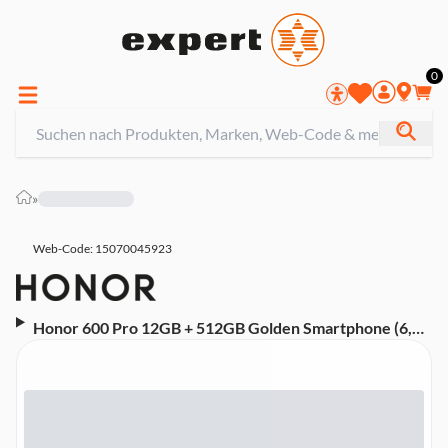
0
»
Web-Code: 15070045923
Honor 600 Pro 12GB + 512GB Golden Smartphone (6,57
Zoll, 200 MP, Dual-Kamera, 6.400-mAh, Octa-Core,
Fingerabdrucksensor, schwarz)