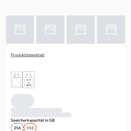
Produktdatenblatt
10 - 80
W
USB PD
Speicherkapazität in GB
256
512