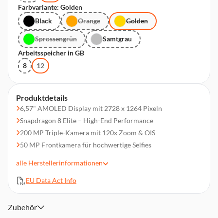
Farbvariante: Golden
Black
Orange
Golden
Sprossengrün
Samtgrau
Arbeitsspeicher in GB
8
12
Produktdetails
6,57" AMOLED Display mit 2728 x 1264 Pixeln
Snapdragon 8 Elite – High-End Performance
200 MP Triple-Kamera mit 120x Zoom & OIS
50 MP Frontkamera für hochwertige Selfies
6400 mAh Akku für lange Laufzeiten
alle
Herstellerinformationen
80W Schnellladen + 50W kabelloses Laden
EU Data Act Info
5G, WiFi 6E/7 & Bluetooth 6.0
IP68/IP69/IP69K – extrem widerstandsfähig
Dual-SIM mit Nano-SIM & eSIM
Zubehör
MagicOS 10 auf Basis von Android 16