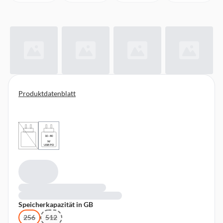
Produktdatenblatt
10 - 80
W
USB PD
Speicherkapazität in GB
256
512