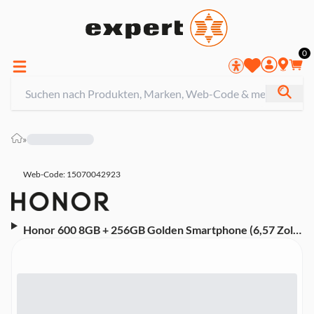
0
»
Web-Code: 15070042923
Honor 600 8GB + 256GB Golden Smartphone (6,57 Zoll,
200 MP, Dual-Kamera, 6.400-mAh, Octa-Core,
Fingerabdrucksensor)