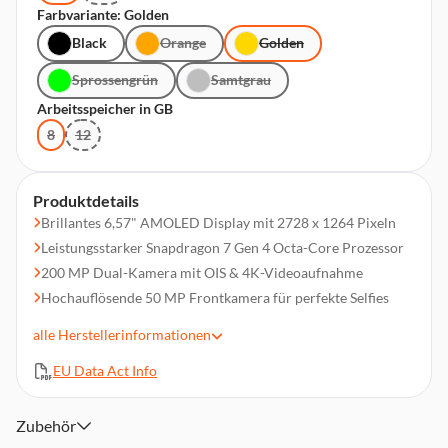
Farbvariante: Golden
Black
Orange
Golden
Sprossengrün
Samtgrau
Arbeitsspeicher in GB
8
12
Produktdetails
Brillantes 6,57" AMOLED Display mit 2728 x 1264 Pixeln
Leistungsstarker Snapdragon 7 Gen 4 Octa-Core Prozessor
200 MP Dual-Kamera mit OIS & 4K-Videoaufnahme
Hochauflösende 50 MP Frontkamera für perfekte Selfies
Großer 6400 mAh Akku für lange Laufzeiten
alle
Herstellerinformationen
80W SuperCharge für extrem schnelles Aufladen
EU Data Act Info
5G, WiFi 6 & Bluetooth 5.4 für maximale Konnektivität
Robustes Gehäuse mit IP68/IP69/IP69K Schutz
Dual-SIM mit Nano-SIM & eSIM Unterstützung
Zubehör
Modernes MagicOS 10 (Android 16) Betriebssystem