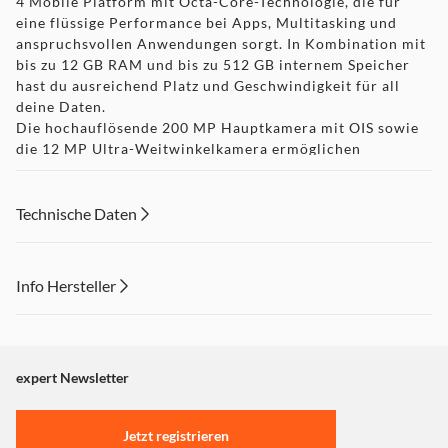
4 Mobile Platform mit Octa-Core-Technologie, die für
eine flüssige Performance bei Apps, Multitasking und
anspruchsvollen Anwendungen sorgt. In Kombination mit
bis zu 12 GB RAM und bis zu 512 GB internem Speicher
hast du ausreichend Platz und Geschwindigkeit für all
deine Daten.
Die hochauflösende 200 MP Hauptkamera mit OIS sowie
die 12 MP Ultra-Weitwinkelkamera ermöglichen
gestochen scharfe Fotos und Videos in bis zu 4K-Qualität.
Auch die 50 MP Frontkamera liefert beeindruckende
Selfies und klare Videoaufnahmen.
Technische Daten
Dank des großen 6400 mAh Akkus und der schnellen 80W
SuperCharge-Technologie bist du den ganzen Tag über
bestens versorgt. Moderne Features wie 5G-
Info Hersteller
Konnektivität, WiFi 6, Bluetooth 5.4 sowie umfassende
Ortungssysteme machen das Gerät zu einem zuverlässigen
Dieser Inhalt wird aufgrund Ihrer Cookie Präferenzen nicht
Begleiter im Alltag.
angezeigt. Um diesen Inhalt anzuzeigen aktivieren Sie bitte
Abgerundet wird das Smartphone durch seine robuste
"Marketing".
expert Newsletter
Bauweise mit IP68/IP69/IP69K-Zertifizierung sowie das
aktuelle MagicOS 10 auf Basis von Android 16 – für
Einstellungen anpassen
maximale Sicherheit und ein modernes Nutzererlebnis.
Jetzt registrieren