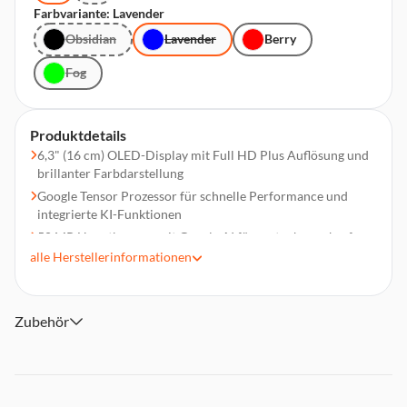
Farbvariante: Lavender
Obsidian
Lavender
Berry
Fog
Produktdetails
6,3" (16 cm) OLED-Display mit Full HD Plus Auflösung und
brillanter Farbdarstellung
Google Tensor Prozessor für schnelle Performance und
integrierte KI-Funktionen
50 MP Hauptkamera mit Google AI für gestochen scharfe
Fotos auch bei wenig Licht
alle
Herstellerinformationen
Über 30 Stunden Akkulaufzeit und Schnellladefunktion
128 GB interner Speicher für Apps, Fotos und
hochauflösende Videos
Zubehör