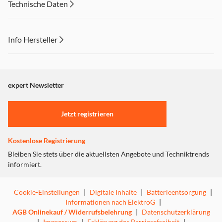
Technische Daten
Info Hersteller
Dieser Inhalt wird aufgrund Ihrer Cookie Präferenzen nicht
angezeigt. Um diesen Inhalt anzuzeigen aktivieren Sie bitte
"Marketing".
expert Newsletter
Einstellungen anpassen
Jetzt registrieren
Kostenlose Registrierung
Bleiben Sie stets über die aktuellsten Angebote und Techniktrends
informiert.
Cookie-Einstellungen
|
Digitale Inhalte
|
Batterieentsorgung
|
Informationen nach ElektroG
|
AGB Onlinekauf / Widerrufsbelehrung
|
Datenschutzerklärung
|
Impressum
|
Erklärung der Barrierefreiheit
|