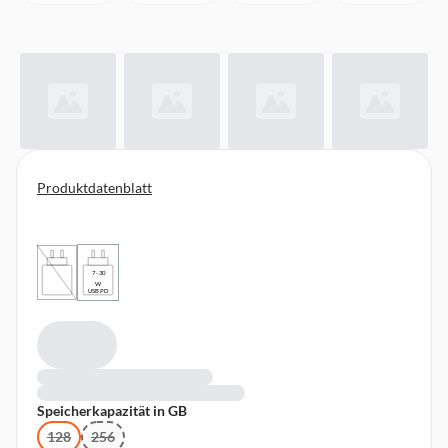
Produktdatenblatt
7 - 30
W
USB PD
Speicherkapazität in GB
128
256