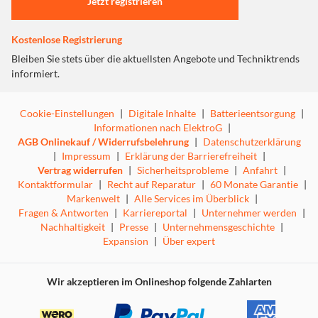
Jahre hinweg
Jetzt registrieren
Kostenlose Registrierung
Bleiben Sie stets über die aktuellsten Angebote und Techniktrends
informiert.
Cookie-Einstellungen
|
Digitale Inhalte
|
Batterieentsorgung
|
Informationen nach ElektroG
|
AGB Onlinekauf / Widerrufsbelehrung
|
Datenschutzerklärung
|
Impressum
|
Erklärung der Barrierefreiheit
|
Vertrag widerrufen
|
Sicherheitsprobleme
|
Anfahrt
|
Kontaktformular
|
Recht auf Reparatur
|
60 Monate Garantie
|
Markenwelt
|
Alle Services im Überblick
|
Fragen & Antworten
|
Karriereportal
|
Unternehmer werden
|
Nachhaltigkeit
|
Presse
|
Unternehmensgeschichte
|
Expansion
|
Über expert
Wir akzeptieren im Onlineshop folgende Zahlarten