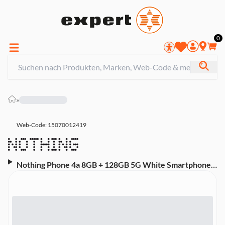
0
»
Web-Code: 15070012419
Nothing Phone 4a 8GB + 128GB 5G White Smartphone
(6,78 Zoll, 50 MP, 5.080-mAh, Octa-Core, weiß)