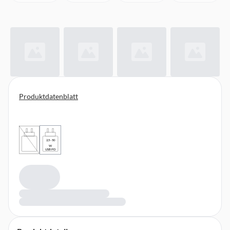
Produktdatenblatt
2,5 - 50
W
USB PD