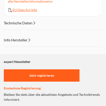
alle
Herstellerinformationen
Tastenansage der Nummern zuschaltbar
EU Data Act Info
Extra große Zahlen in der Displayanzeige
Leichte Menüführung
Extral lauter Klingelton
Technische Daten
Taschenlampe
Info Hersteller
Dieser Inhalt wird aufgrund Ihrer Cookie Präferenzen nicht
angezeigt. Um diesen Inhalt anzuzeigen aktivieren Sie bitte
"Marketing".
expert Newsletter
Einstellungen anpassen
Jetzt registrieren
Kostenlose Registrierung
Bleiben Sie stets über die aktuellsten Angebote und Techniktrends
informiert.