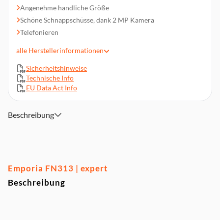
Angenehme handliche Größe
Schöne Schnappschüsse, dank 2 MP Kamera
Telefonieren
DUAL-SIM
alle
Herstellerinformationen
2G
Sicherheitshinweise
1,77 Zoll Display
Technische Info
EU Data Act Info
Beschreibung
Emporia FN313 | expert
Beschreibung