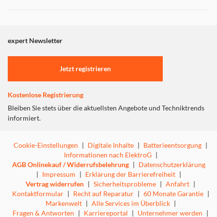
Dieser Inhalt wird aufgrund Ihrer Cookie Präferenzen nicht
angezeigt. Um diesen Inhalt anzuzeigen aktivieren Sie bitte
"Marketing".
expert Newsletter
Einstellungen anpassen
Jetzt registrieren
Kostenlose Registrierung
Bleiben Sie stets über die aktuellsten Angebote und Techniktrends
informiert.
Cookie-Einstellungen
|
Digitale Inhalte
|
Batterieentsorgung
|
Informationen nach ElektroG
|
AGB Onlinekauf / Widerrufsbelehrung
|
Datenschutzerklärung
|
Impressum
|
Erklärung der Barrierefreiheit
|
Vertrag widerrufen
|
Sicherheitsprobleme
|
Anfahrt
|
Kontaktformular
|
Recht auf Reparatur
|
60 Monate Garantie
|
Klassische Eleganz, moderne Funktionen, einfache
Markenwelt
|
Alle Services im Überblick
|
Bedienung und handliche Größe – all das trifft beim
Fragen & Antworten
|
Karriereportal
|
Unternehmer werden
|