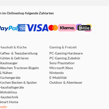
n im Onlineshop folgende Zahlarten
Haushalt & Küche
Gaming & Freizeit
Kaffee- & Teezubereitung
PC-Gaming Hardware
Kühlen & Gefrieren
PC-Gaming Zubehör
Staubsauger
Sony Playstation
Waschen Trocknen Bügeln
Microsoft Xbox
& Nähen
Nintendo
Küchengeräte
E-Mobilität
Kochen Backen & Spülen
Outdoor & Abenteuer
Haushaltsgeräte
Wohnklima
Haustechnik
Smart Home
mehr