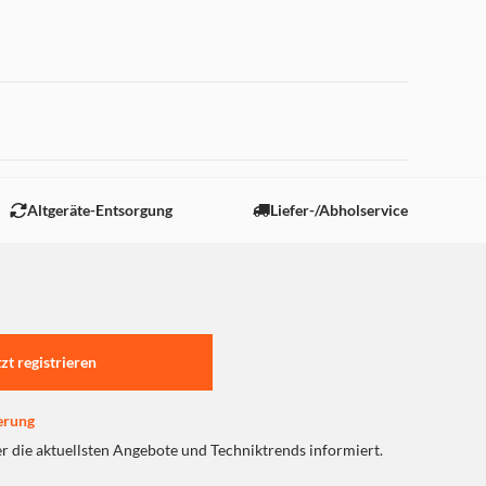
 "Marketing".
Altgeräte-Entsorgung
Liefer-/Abholservice
tzt registrieren
erung
er die aktuellsten Angebote und Techniktrends informiert.