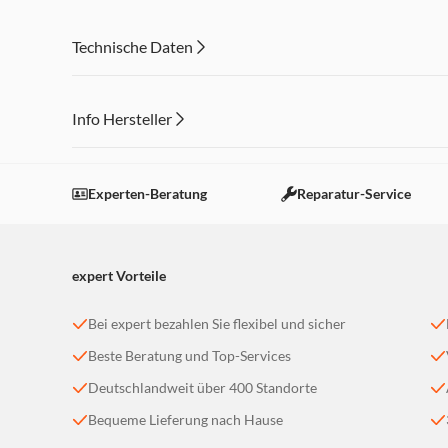
Technische Daten
Info Hersteller
Dieser Inhalt wird aufgrund Ihrer Cookie Präferenzen
Einstellungen anpassen
Experten-Beratung
Reparatur-Service
expert Vorteile
Bei expert bezahlen Sie flexibel und sicher
Beste Beratung und Top-Services
Deutschlandweit über 400 Standorte
Bequeme Lieferung nach Hause