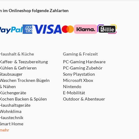
n im Onlineshop folgende Zahlarten
Haushalt & Küche
Gaming & Freizeit
Kaffee- & Teezubereitung
PC-Gaming Hardware
Kühlen & Gefrieren
PC-Gaming Zubehör
Staubsauger
Sony Playstation
Waschen Trocknen Bügeln
Microsoft Xbox
& Nähen
Nintendo
Küchengeräte
E-Mobilität
Kochen Backen & Spülen
Outdoor & Abenteuer
Haushaltsgeräte
Wohnklima
Haustechnik
Smart Home
mehr