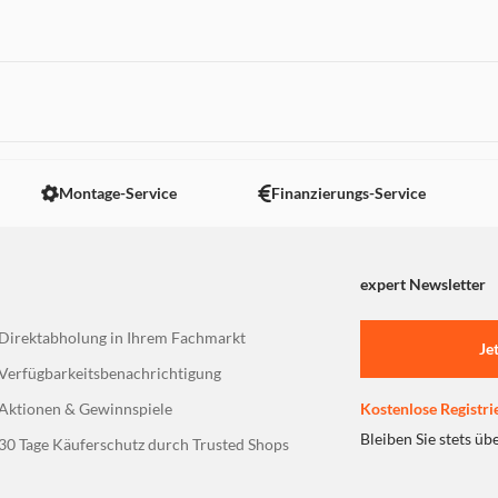
r
 nicht angezeigt. Um diesen Inhalt anzuzeigen aktivieren Sie bitte
Montage-Service
Finanzierungs-Service
expert Newsletter
Direktabholung in Ihrem Fachmarkt
Je
Verfügbarkeitsbenachrichtigung
Aktionen & Gewinnspiele
Kostenlose Registri
Bleiben Sie stets üb
30 Tage Käuferschutz durch Trusted Shops