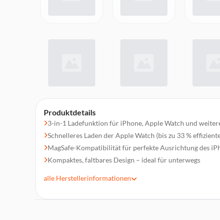
Produktdetails
3-in-1 Ladefunktion für iPhone, Apple Watch und weiter
Schnelleres Laden der Apple Watch (bis zu 33 % effiziente
MagSafe-Kompatibilität für perfekte Ausrichtung des iP
Kompaktes, faltbares Design – ideal für unterwegs
Modernes, minimalistisches Erscheinungsbild
alle
Herstellerinformationen
Einfache Handhabung ohne Kabelchaos
Zuverlässige Ladeleistung für mehrere Geräte gleichzeiti
Hochwertige Verarbeitung vom Markenhersteller Belkin