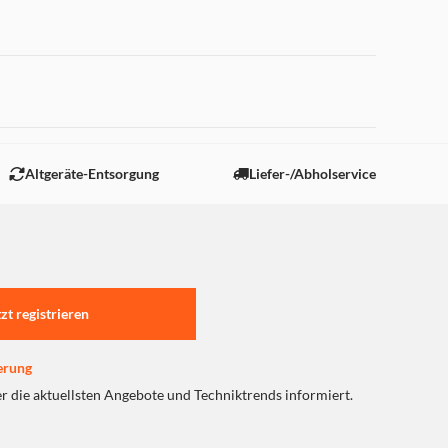
 "Marketing".
Altgeräte-Entsorgung
Liefer-/Abholservice
tzt registrieren
erung
er die aktuellsten Angebote und Techniktrends informiert.