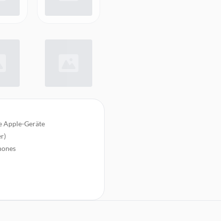
e Apple-Geräte
r)
hones
g