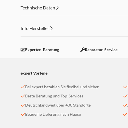
Kompatibel mit MagSafe-Hüllen verschiedener Herstelle
Technische Daten
Info Hersteller
Dieser Inhalt wird aufgrund Ihrer Cookie Präferenzen
Einstellungen anpassen
Experten-Beratung
Reparatur-Service
expert Vorteile
Bei expert bezahlen Sie flexibel und sicher
Beste Beratung und Top-Services
Deutschlandweit über 400 Standorte
Bequeme Lieferung nach Hause