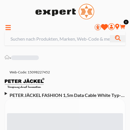
0
»
Web-Code: 15098227452
PETER JÄCKEL FASHION 1,5m Data Cable White Typ-
C/ Typ-C mit Sync- und Ladefunktion (18642, USB)