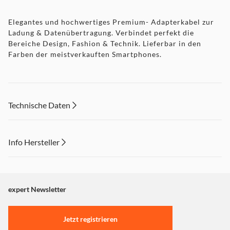
Elegantes und hochwertiges Premium- Adapterkabel zur
Ladung & Datenübertragung. Verbindet perfekt die
Bereiche Design, Fashion & Technik. Lieferbar in den
Farben der meistverkauften Smartphones.
Technische Daten
Info Hersteller
Dieser Inhalt wird aufgrund Ihrer Cookie Präferenzen nicht
angezeigt. Um diesen Inhalt anzuzeigen aktivieren Sie bitte
"Marketing".
expert Newsletter
Einstellungen anpassen
Jetzt registrieren