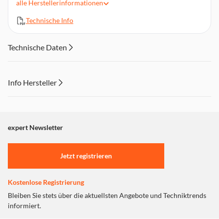
alle
Herstellerinformationen
Endverarbeitung/Merkmal: Eingehüllt in weichen Stoff
Technische Info
Farbe: Grau
Kabellänge: 2 m
Technische Daten
Info Hersteller
Dieser Inhalt wird aufgrund Ihrer Cookie Präferenzen nicht
angezeigt. Um diesen Inhalt anzuzeigen aktivieren Sie bitte
"Marketing".
expert Newsletter
Einstellungen anpassen
Jetzt registrieren
Kostenlose Registrierung
Bleiben Sie stets über die aktuellsten Angebote und Techniktrends
informiert.