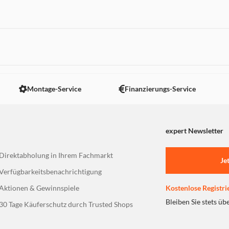
rgehäuse dieses Produkts
ff
u 100 % plastikfrei – so
Verpackung stammen aus
 nicht angezeigt. Um diesen Inhalt anzuzeigen aktivieren Sie bitte
Montage-Service
Finanzierungs-Service
expert Newsletter
Direktabholung in Ihrem Fachmarkt
Je
Verfügbarkeitsbenachrichtigung
Aktionen & Gewinnspiele
Kostenlose Registri
Bleiben Sie stets üb
30 Tage Käuferschutz durch Trusted Shops