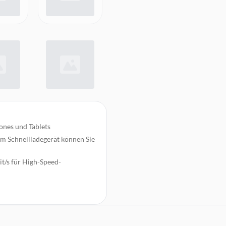
nes und Tablets
m Schnellladegerät können Sie
t/s für High-Speed-
dere Geräte mit USB-C-
 eine exzellente