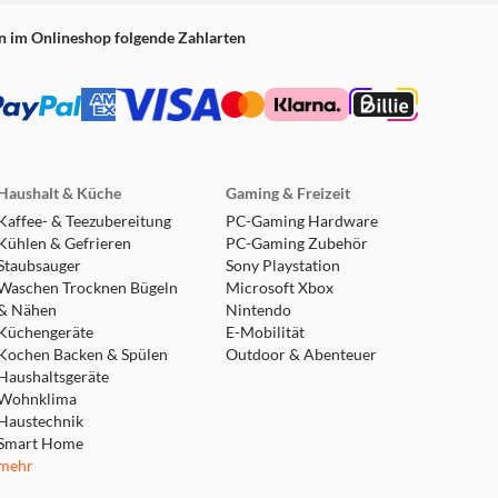
n im Onlineshop folgende Zahlarten
Haushalt & Küche
Gaming & Freizeit
Kaffee- & Teezubereitung
PC-Gaming Hardware
Kühlen & Gefrieren
PC-Gaming Zubehör
Staubsauger
Sony Playstation
Waschen Trocknen Bügeln
Microsoft Xbox
& Nähen
Nintendo
Küchengeräte
E-Mobilität
Kochen Backen & Spülen
Outdoor & Abenteuer
Haushaltsgeräte
Wohnklima
Haustechnik
Smart Home
mehr