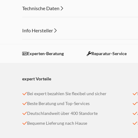
Aus Alt mach Neu: Kabelmantel, Knickschutz und Stecke
Technische Daten
bestehen zu 100 % aus nachweislich recyceltem Kunststo
Verpackung mit gutem Gewissen: Unsere Verpackung ist z
reduzieren wir Plastikmüll
Info Hersteller
FSC-zertifiziert: Papier, Pappe und Kartonage unserer 
kontrollierten, zertifizierten Quellen
Dieser Inhalt wird aufgrund Ihrer Cookie Präferenzen
Einstellungen anpassen
Experten-Beratung
Reparatur-Service
expert Vorteile
Bei expert bezahlen Sie flexibel und sicher
Beste Beratung und Top-Services
Deutschlandweit über 400 Standorte
Bequeme Lieferung nach Hause