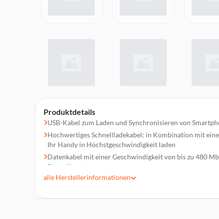
Produktdetails
USB-Kabel zum Laden und Synchronisieren von Smartpho
Hochwertiges Schnellladekabel: in Kombination mit eine
Ihr Handy in Höchstgeschwindigkeit laden
Datenkabel mit einer Geschwindigkeit von bis zu 480 Mbi
Datenübertragung
alle
Herstellerinformationen
Maximale Kompatibilität für alle Handys, Tablets und an
Anschluss
Hochwertige Materialien und Verarbeitung gewährleisten
Übertragungsqualität