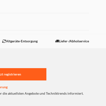
 "Marketing".
Altgeräte-Entsorgung
Liefer-/Abholservice
tzt registrieren
erung
er die aktuellsten Angebote und Techniktrends informiert.