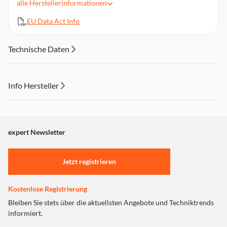
alle
Herstellerinformationen
LED-Licht
Eingebauter Piepser
EU Data Act Info
Wasserdicht (IPX7)
Integrierte Karabinerringe und Silikonbumper
Technische Daten
3 vorinstallierte CR-2032-Batterien
Info Hersteller
Dieser Inhalt wird aufgrund Ihrer Cookie Präferenzen nicht
angezeigt. Um diesen Inhalt anzuzeigen aktivieren Sie bitte
"Marketing".
expert Newsletter
Einstellungen anpassen
Jetzt registrieren
Kostenlose Registrierung
Bleiben Sie stets über die aktuellsten Angebote und Techniktrends
informiert.