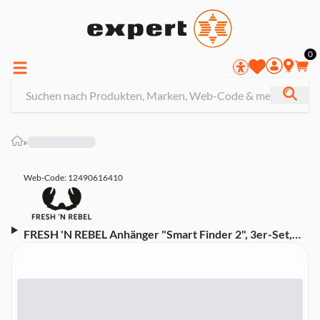
0
»
Web-Code: 12490616410
FRESH 'N REBEL Anhänger "Smart Finder 2", 3er-Set,
Real Teal, True Blue, Storm Grey (00232986)