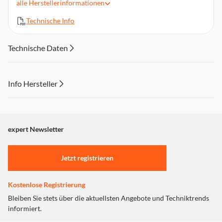
Integrierter Ring für eine stabile und sichere Befestigung an
alle
Herstellerinformationen
häufig genutzten Gegenständen
Technische Info
Einfaches, farbiges Design, in verschiedenen Farben
erhältlich, passend zu jedem Stil
Einfach anzubringen und täglich zu nutzen, ohne
Technische Daten
aufzutragen
Info Hersteller
Dieser Inhalt wird aufgrund Ihrer Cookie Präferenzen nicht
angezeigt. Um diesen Inhalt anzuzeigen aktivieren Sie bitte
"Marketing".
expert Newsletter
Einstellungen anpassen
Jetzt registrieren
Kostenlose Registrierung
Bleiben Sie stets über die aktuellsten Angebote und Techniktrends
informiert.