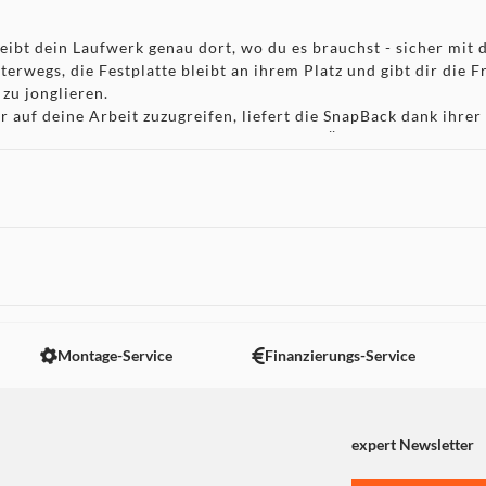
ibt dein Laufwerk genau dort, wo du es brauchst - sicher mi
rwegs, die Festplatte bleibt an ihrem Platz und gibt dir die Fr
zu jonglieren.
r auf deine Arbeit zuzugreifen, liefert die SnapBack dank ihre
lle Geschwindigkeiten von bis zu 20 Gbps. Übertrage große 4K
enschnelle - denn deine Zeit ist besser zum Erstellen als zum
 nicht angezeigt. Um diesen Inhalt anzuzeigen aktivieren Sie bitte
e schützt SnapBack deine Dateien automatisch. Plane regelmä
Montage-Service
Finanzierungs-Service
 Egal, ob du am Drehort oder zu Hause arbeitest, du kannst di
f von der Aufnahme bis zur Weitergabe gewährleistet. Es ist ni
expert Newsletter