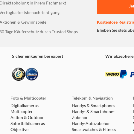
Direktabholung in Ihrem Fachmarkt
Je
Verfügbarkeitsbenachrichtigung
Aktionen & Gewinnspiele
Kostenlose Registri
Bleiben Sie stets üb
30 Tage Käuferschutz durch Trusted Shops
Sicher einkaufen bei expert
Wir akzeptiere
an einen USB3.2 Gen2x2 Host Controller oder höher angeschlos
Foto & Multicopter
Telekom & Navigation
Digitalkameras
Handys & Smartphones
Multicopter
Handy- & Smartphone-
Action & Outdoor
Zubehör
Sofortbildkameras
Handy-Autozubehör
Objektive
Smartwatches & Fitness