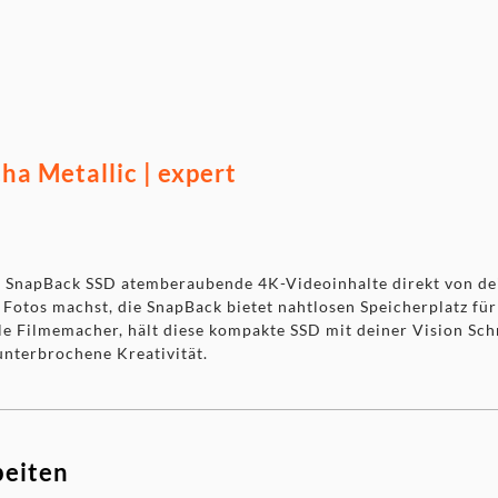
macOS und Windows Geräten
enthalten
a Metallic | expert
im SnapBack SSD atemberaubende 4K-Videoinhalte direkt von de
 Fotos machst, die SnapBack bietet nahtlosen Speicherplatz fü
e Filmemacher, hält diese kompakte SSD mit deiner Vision Sch
nterbrochene Kreativität.
beiten