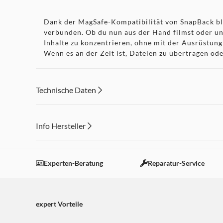
Dank der MagSafe-Kompatibilität von SnapBack ble
verbunden. Ob du nun aus der Hand filmst oder unte
Inhalte zu konzentrieren, ohne mit der Ausrüstung 
Wenn es an der Zeit ist, Dateien zu übertragen ode
Schnittstelle und dem USB-C-Anschluss blitzschne
hochauflösende Bilder und Projektordner in Sekund
Technische Daten
Smart Backup
Info Hersteller
Dieser Inhalt wird aufgrund Ihrer Cookie Präferenzen
Mit der mitgelieferten Nero 3-2-1 Backup-Softwar
Einstellungen anpassen
Experten-Beratung
Reparatur-Service
deine wichtigsten Projekte mit minimalem Aufwand.
SnapBack einen sicheren, optimierten Arbeitsablau
ist Seelenfrieden in deiner Tasche.
expert Vorteile