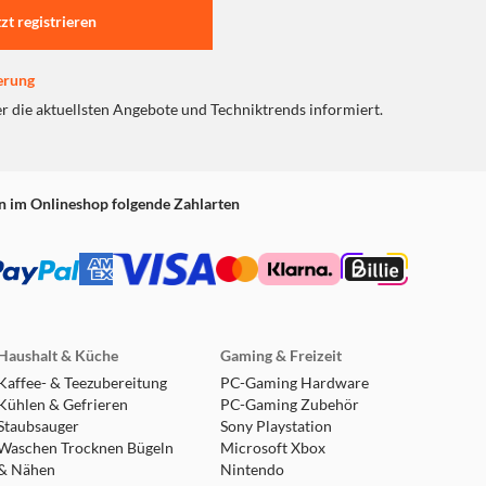
tzt registrieren
erung
er die aktuellsten Angebote und Techniktrends informiert.
n im Onlineshop folgende Zahlarten
sen werden.
Haushalt & Küche
Gaming & Freizeit
Kaffee- & Teezubereitung
PC-Gaming Hardware
Kühlen & Gefrieren
PC-Gaming Zubehör
Staubsauger
Sony Playstation
Waschen Trocknen Bügeln
Microsoft Xbox
& Nähen
Nintendo