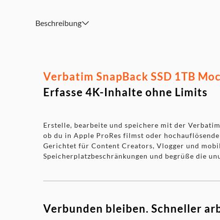
Kompatibel mit USB-C iPhone 15 und neuer, Android, 
Beschreibung
Nero 3-2-1 Backup Software für zeitgesteuerte Backups 
Verbatim SnapBack SSD 1TB Moch
Erfasse 4K-Inhalte ohne Limits
Erstelle, bearbeite und speichere mit der Verbat
ob du in Apple ProRes filmst oder hochauflösende
Gerichtet für Content Creators, Vlogger und mobil
Speicherplatzbeschränkungen und begrüße die unu
Verbunden bleiben. Schneller ar