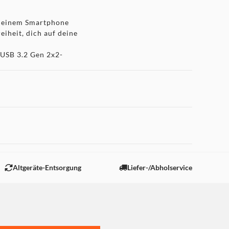
t deinem Smartphone
eiheit, dich auf deine
r USB 3.2 Gen 2x2-
-Videodateien,
 Warten geeignet.
 "Marketing".
ßige Backups und sichere
Altgeräte-Entsorgung
Liefer-/Abholservice
ch darauf verlassen, dass
cht nur Speicherplatz - es