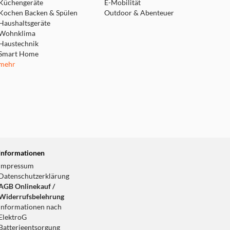
Küchengeräte
E-Mobilität
Kochen Backen & Spülen
Outdoor & Abenteuer
Haushaltsgeräte
Wohnklima
Haustechnik
Smart Home
mehr
Informationen
Impressum
Datenschutzerklärung
AGB Onlinekauf /
Widerrufsbelehrung
Informationen nach
ElektroG
Batterieentsorgung