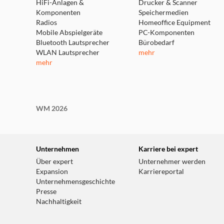
HiFi-Anlagen &
Schnittstelle: USB 3.2 Gen 2x2
Drucker & Scanner
Komponenten
Speichermedien
OS: Windows 10 oder höher
Radios
Homeoffice Equipment
Mac OS 10.14 oder höher
Mobile Abspielgeräte
PC-Komponenten
iOS 17 oder höher
Bluetooth Lautsprecher
Bürobedarf
WLAN Lautsprecher
mehr
mehr
Packungsinhalt
WM 2026
Verbatim SnapBack SSD
USB-C auf USB-C 6.8cm U-förmiges Kabel (für Sm
USB-C zu USB-C 20cm Kabel (für PC-Anschluss)
Unternehmen
Karriere bei expert
Nero 3-2-1 Backup-Software**
Über expert
Unternehmer werden
Schnellstartanleitung
Expansion
Karriereportal
Magnetischer Ring
Unternehmensgeschichte
** Nero-Software nur mit Windows kompatibel
Presse
Nachhaltigkeit