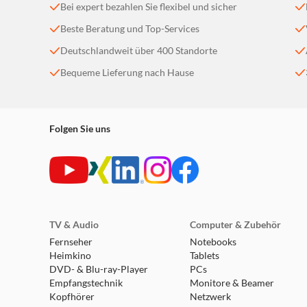
Bei expert bezahlen Sie flexibel und sicher
Technische Daten
Beste Beratung und Top-Services
Deutschlandweit über 400 Standorte
Bequeme Lieferung nach Hause
Stromversorgung: über USB-Anschluss
Schnittstelle: USB 3.2 GEN 2x2
Übertragungsgeschwindigkeit: bis zu 20Gbps
Lesegeschwindigkeiten: bis zu 2000MB/s*
Folgen Sie uns
Schreibgeschwindigkeiten: bis zu 1800MB/s*
Produktgewicht: 40 Gramm
Abmessungen: 70mm x 62mm x 8,2mm (LxBxT)
*Für eine optimale Leistung sollte das Laufwerk 
TV & Audio
Computer & Zubehör
Fernseher
Notebooks
Systemvoraussetzungen
Heimkino
Tablets
DVD- & Blu-ray-Player
PCs
Empfangstechnik
Monitore & Beamer
USB-Anschluss: USB-C
Kopfhörer
Netzwerk