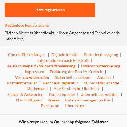
Kostenlose App-Integration
Jetzt registrieren
Synchronisiert sich mühelos mit der kostenlosen
Ultrahuman-App für Gesundheitsdaten in Echtzeit.
Kostenlose Registrierung
Bleiben Sie stets über die aktuellsten Angebote und Techniktrends
Wasserdichtes Design
informiert.
Entwickelt für alltägliche Aktivitäten, einschließlich
Training und Aufenthalt im Wasser.
Cookie-Einstellungen
|
Digitale Inhalte
|
Batterieentsorgung
|
Informationen nach ElektroG
|
AGB Onlinekauf / Widerrufsbelehrung
|
Datenschutzerklärung
Messen Sie zuerst die Größe vor dem Kauf
|
Impressum
|
Erklärung der Barrierefreiheit
|
ULTRAHUMAN Ringgrößen unterscheiden sich von
Vertrag widerrufen
|
Sicherheitsprobleme
|
Anfahrt
|
Standard-Ringgrößen. Kaufen Sie zuerst ein Ringgrößen-
Kontaktformular
|
Recht auf Reparatur
|
60 Monate Garantie
|
Set, tragen Sie es über Nacht und kaufen Sie die perfekte
Markenwelt
|
Alle Services im Überblick
|
Fragen & Antworten
|
Karriereportal
|
Unternehmer werden
|
Ring AIR Größe für Sie. Der Ring AIR ist in 10 Größen von
Nachhaltigkeit
|
Presse
|
Unternehmensgeschichte
|
5-14 erhältlich.
Expansion
|
Über expert
Schlafindex
Wir akzeptieren im Onlineshop folgende Zahlarten