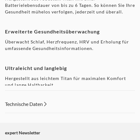
Batterielebensdauer von bis zu 6 Tagen. So können Sie Ihre
Gesundheit mühelos verfolgen, jederzeit und überall.
Erweiterte Gesundheitsüberwachung
Überwacht Schlaf, Herzfrequenz, HRV und Erholung für
umfassende Gesundheitsinformationen.
Ultraleicht und langlebig
Hergestellt aus leichtem Titan für maximalen Komfort
und lange Haltbarkeit.
Technische Daten
Lange Akkulaufzeit
Bis zu 6 Tage Akkulaufzeit mit Schnellladefunktion für
unterbrechungsfreies Tracking.
expert Newsletter