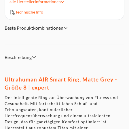
ideal für den Alltag
alle
Herstellerinformationen
Trainingsmodus & Aktivitätsverfolgung: Intensität, Schritte,
Technische Info
Kalorien & Workouts analysieren
Erholungsscore & Schlafindex: Verstehen Sie Ihre
Regeneration & Schlafqualität im Detail
Beste Produktkombinationen
Wasserdicht bis 100 m: Perfekt für Sport, Alltag & sogar
Schwimmen geeignet
Frauengesundheit integriert: Zyklus- &
Schwangerschaftstracking über biometrische Daten
Beschreibung
App in 15 Sprachen: Kostenlose Synchronisierung mit der
Ultrahuman-App (iOS & Android)
Zirkadiane Optimierung: Empfehlungen für Licht, Bewegung
Ultrahuman AIR Smart Ring, Matte Grey -
& Koffein zur Leistungssteigerung
Lieferumfang: Ring AIR, Standard-Ladegerät, USB-C zu USB-
Größe 8 | expert
C Kabel (1 m)
Der intelligente Ring zur Überwachung von Fitness und
Gesundheit. Mit fortschrittlichen Schlaf- und
Erholungsdaten, kontinuierlicher
Herzfrequenzüberwachung und einem ultraleichten
Design, das für ganztägigen Komfort optimiert ist.
Hergestellt aus robustem Titan mit einer