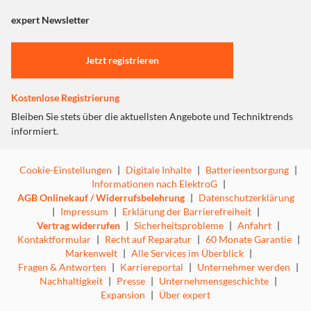
angezeigt. Um diesen Inhalt anzuzeigen aktivieren Sie bitte
"Marketing".
expert Newsletter
Einstellungen anpassen
Jetzt registrieren
Schlafapnoeerkennung
Kostenlose Registrierung
Du schläfst, aber dein Körper kämpft? Unentdeckte
Bleiben Sie stets über die aktuellsten Angebote und Techniktrends
Schlafapnoe kann deine Gesundheit gefährden – doch
informiert.
jetzt gibt es eine smarte Lösung! Der RingConn GEN2
misst präzise deinen AHI-Score und erkennt
Cookie-Einstellungen
|
Digitale Inhalte
|
Batterieentsorgung
|
Atemaussetzer in der Nacht.
Informationen nach ElektroG
|
AGB Onlinekauf / Widerrufsbelehrung
|
Datenschutzerklärung
|
Impressum
|
Erklärung der Barrierefreiheit
|
Vertrag widerrufen
|
Sicherheitsprobleme
|
Anfahrt
|
Kontaktformular
|
Recht auf Reparatur
|
60 Monate Garantie
|
Markenwelt
|
Alle Services im Überblick
|
Fragen & Antworten
|
Karriereportal
|
Unternehmer werden
|
Nachhaltigkeit
|
Presse
|
Unternehmensgeschichte
|
Expansion
|
Über expert