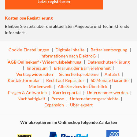
Jetzt registrieren
Wasserdichtes Design
Entwickelt für alltägliche Aktivitäten, einschließlich
Kostenlose Registrierung
Training und Aufenthalt im Wasser.
Bleiben Sie stets über die aktuellsten Angebote und Techniktrends
informiert.
Messen Sie zuerst die Größe vor dem Kauf
Cookie-Einstellungen
|
Digitale Inhalte
|
Batterieentsorgung
|
ULTRAHUMAN Ringgrößen unterscheiden sich von
Informationen nach ElektroG
|
Standard-Ringgrößen. Kaufen Sie zuerst ein Ringgrößen-
AGB Onlinekauf / Widerrufsbelehrung
|
Datenschutzerklärung
Set, tragen Sie es über Nacht und kaufen Sie die perfekte
|
Impressum
|
Erklärung der Barrierefreiheit
|
Ring AIR Größe für Sie. Der Ring AIR ist in 10 Größen von
Vertrag widerrufen
|
Sicherheitsprobleme
|
Anfahrt
|
5-14 erhältlich.
Kontaktformular
|
Recht auf Reparatur
|
60 Monate Garantie
|
Markenwelt
|
Alle Services im Überblick
|
Fragen & Antworten
|
Karriereportal
|
Unternehmer werden
|
Schlafindex
Nachhaltigkeit
|
Presse
|
Unternehmensgeschichte
|
Expansion
|
Über expert
Der Ring AIR wurde entwickelt, um Ihnen zu helfen, die
verschiedenen Schlafstadien wie Tiefschlaf, REM-Schlaf,
Leichtschlaf und Wachsein zu verstehen. Der Schlaf-Index
Wir akzeptieren im Onlineshop folgende Zahlarten
misst die Gesamtschlafzeit, die Ruhe-Herzfrequenz und
die Ruhezeit, um ein umfassendes Bild Ihrer Schlafqualität