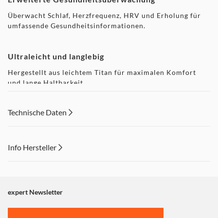
Überwacht Schlaf, Herzfrequenz, HRV und Erholung für
umfassende Gesundheitsinformationen.
Ultraleicht und langlebig
Hergestellt aus leichtem Titan für maximalen Komfort
und lange Haltbarkeit.
Technische Daten
Lange Akkulaufzeit
Bis zu 6 Tage Akkulaufzeit mit Schnellladefunktion für
unterbrechungsfreies Tracking.
Info Hersteller
Dieser Inhalt wird aufgrund Ihrer Cookie Präferenzen nicht
Kostenlose App-Integration
angezeigt. Um diesen Inhalt anzuzeigen aktivieren Sie bitte
Synchronisiert sich mühelos mit der kostenlosen
"Marketing".
expert Newsletter
Ultrahuman-App für Gesundheitsdaten in Echtzeit.
Einstellungen anpassen