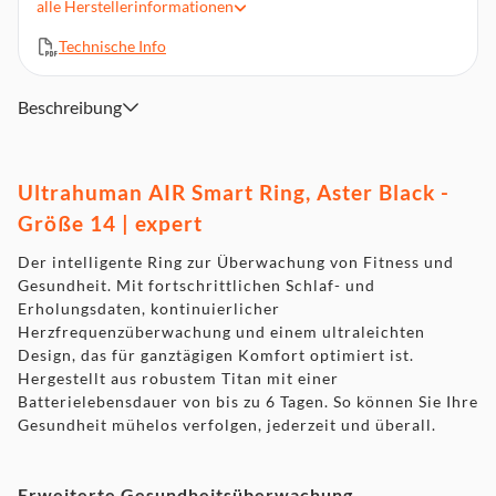
ideal für den Alltag
alle
Herstellerinformationen
Trainingsmodus & Aktivitätsverfolgung: Intensität, Schritte,
Technische Info
Kalorien & Workouts analysieren
Erholungsscore & Schlafindex: Verstehen Sie Ihre
Regeneration & Schlafqualität im Detail
Beschreibung
Wasserdicht bis 100 m: Perfekt für Sport, Alltag & sogar
Schwimmen geeignet
Frauengesundheit integriert: Zyklus- &
Ultrahuman AIR Smart Ring, Aster Black -
Schwangerschaftstracking über biometrische Daten
Größe 14 | expert
App in 15 Sprachen: Kostenlose Synchronisierung mit der
Ultrahuman-App (iOS & Android)
Der intelligente Ring zur Überwachung von Fitness und
Zirkadiane Optimierung: Empfehlungen für Licht, Bewegung
Gesundheit. Mit fortschrittlichen Schlaf- und
& Koffein zur Leistungssteigerung
Erholungsdaten, kontinuierlicher
Lieferumfang: Ring AIR, Standard-Ladegerät, USB-C zu USB-
Herzfrequenzüberwachung und einem ultraleichten
C Kabel (1 m)
Design, das für ganztägigen Komfort optimiert ist.
Hergestellt aus robustem Titan mit einer
Batterielebensdauer von bis zu 6 Tagen. So können Sie Ihre
Gesundheit mühelos verfolgen, jederzeit und überall.
Erweiterte Gesundheitsüberwachung