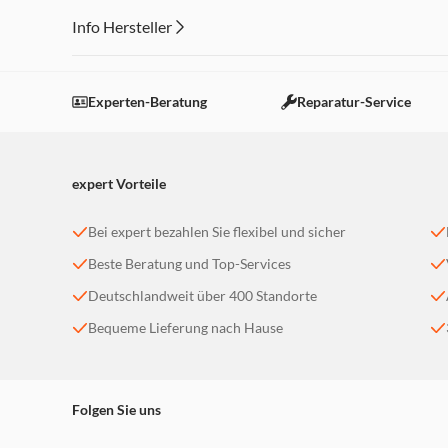
Info Hersteller
Dieser Inhalt wird aufgrund Ihrer Cookie Präferenzen
Einstellungen anpassen
Experten-Beratung
Reparatur-Service
expert Vorteile
Bei expert bezahlen Sie flexibel und sicher
Beste Beratung und Top-Services
Deutschlandweit über 400 Standorte
Bequeme Lieferung nach Hause
Folgen Sie uns