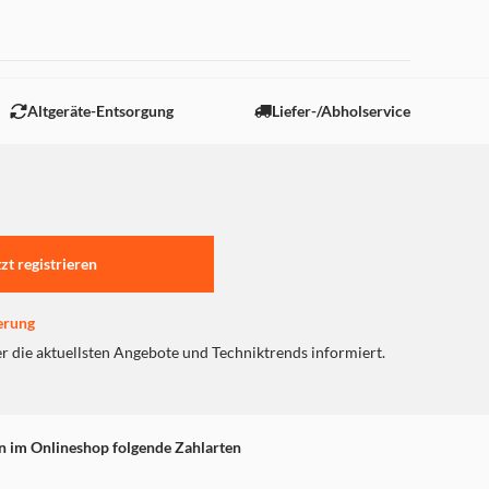
 "Marketing".
Altgeräte-Entsorgung
Liefer-/Abholservice
tzt registrieren
erung
er die aktuellsten Angebote und Techniktrends informiert.
n im Onlineshop folgende Zahlarten