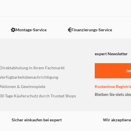
 nicht angezeigt. Um diesen Inhalt anzuzeigen aktivieren Sie bitte
Montage-Service
Finanzierungs-Service
expert Newsletter
Direktabholung in Ihrem Fachmarkt
Je
Verfügbarkeitsbenachrichtigung
Aktionen & Gewinnspiele
Kostenlose Registri
Bleiben Sie stets üb
30 Tage Käuferschutz durch Trusted Shops
Sicher einkaufen bei expert
Wir akzeptiere