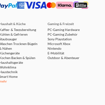
Haushalt & Küche
Gaming & Freizeit
Kaffee- & Teezubereitung
PC-Gaming Hardware
Kühlen & Gefrieren
PC-Gaming Zubehör
Staubsauger
Sony Playstation
Waschen Trocknen Bügeln
Microsoft Xbox
& Nähen
Nintendo
Küchengeräte
E-Mobilität
Kochen Backen & Spülen
Outdoor & Abenteuer
Haushaltsgeräte
Wohnklima
Haustechnik
Smart Home
mehr