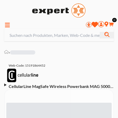
0
»
Web-Code: 15191864452
CellularLine MagSafe Wireless Powerbank MAG 5000
mAh Blau (60010)