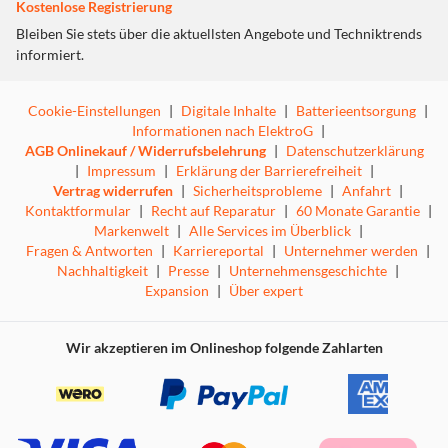
Kostenlose Registrierung
Bleiben Sie stets über die aktuellsten Angebote und Techniktrends
informiert.
Cookie-Einstellungen
|
Digitale Inhalte
|
Batterieentsorgung
|
Informationen nach ElektroG
|
AGB Onlinekauf / Widerrufsbelehrung
|
Datenschutzerklärung
|
Impressum
|
Erklärung der Barrierefreiheit
|
Vertrag widerrufen
|
Sicherheitsprobleme
|
Anfahrt
|
Kontaktformular
|
Recht auf Reparatur
|
60 Monate Garantie
|
Markenwelt
|
Alle Services im Überblick
|
Fragen & Antworten
|
Karriereportal
|
Unternehmer werden
|
Nachhaltigkeit
|
Presse
|
Unternehmensgeschichte
|
Expansion
|
Über expert
Wir akzeptieren im Onlineshop folgende Zahlarten