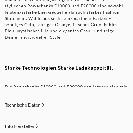
stylischen Powerbanks F10000 und F20000 sind sowohl
leistungsstarke Energiequelle als auch starkes Fashion-
Statement. Wähle aus sechs einzigartigen Farben –
sonniges Gelb, feuriges Orange, frisches Grün, kühles
Blau, mystisches Lila und elegantes Grau– und zeige
Deinen individuellen Style.
Starke Technologien.Starke Ladekapazität.
Die Powerbanks F10000 und F20000 von Intenso sind mit
den neuesten Technologien ausgestattet, darunter Power
Delivery (PD) und Qualcomm Quick Charge 3.0, um Deine
Technische Daten
Geräte in Rekordzeit aufzuladen. Egal ob Smartphone,
Tablet oder andere USB- und Lightning-fähige Geräte –
diese Powerbanks mit einer beeindruckenden
Ladekapazität von bis zu 20W sind immer einsatzbereit.
Info Hersteller