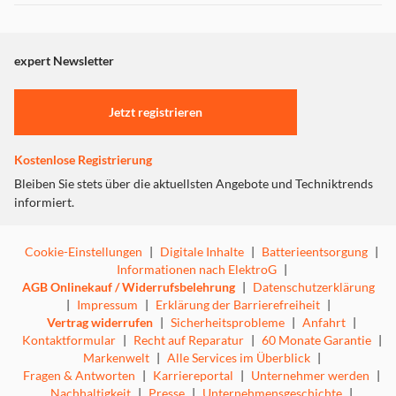
Dieser Inhalt wird aufgrund Ihrer Cookie Präferenzen nicht
angezeigt. Um diesen Inhalt anzuzeigen aktivieren Sie bitte
"Marketing".
expert Newsletter
Stylish unterwegs.Check.
Einstellungen anpassen
Jetzt registrieren
Kompaktes, leichtes Design, das auch noch stylish
daherkommt. Diese Powerbanks begleiten Dich stilsicher
auf Reisen, ins Büro und in die Schule. Die F10000
Kostenlose Registrierung
Powerbank gibt es in sechs trendigen Farben, während die
Bleiben Sie stets über die aktuellsten Angebote und Techniktrends
F20000 Powerbank in drei ansprechenden Farbvarianten
informiert.
erhältlich ist. Folge keinem Trend – kreiere Deinen
eigenen.
Cookie-Einstellungen
|
Digitale Inhalte
|
Batterieentsorgung
|
Informationen nach ElektroG
|
AGB Onlinekauf / Widerrufsbelehrung
|
Datenschutzerklärung
|
Impressum
|
Erklärung der Barrierefreiheit
|
Vertrag widerrufen
|
Sicherheitsprobleme
|
Anfahrt
|
Kontaktformular
|
Recht auf Reparatur
|
60 Monate Garantie
|
Markenwelt
|
Alle Services im Überblick
|
Fragen & Antworten
|
Karriereportal
|
Unternehmer werden
|
Nachhaltigkeit
|
Presse
|
Unternehmensgeschichte
|