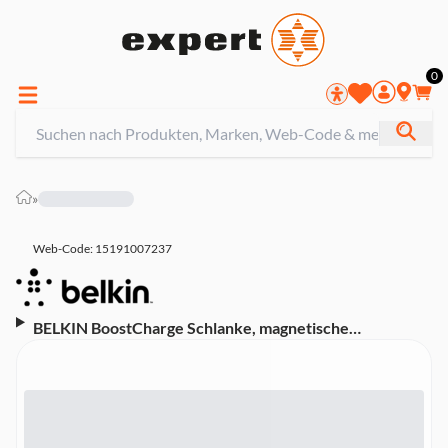
0
»
Web-Code: 15191007237
BELKIN BoostCharge Schlanke, magnetische
Powerbank 5K, schwarz (BPD010HQBK)