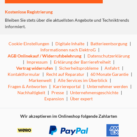
Kostenlose Registrierung
Bleiben Sie stets über die aktuellsten Angebote und Techniktrends
informiert.
Cookie-Einstellungen
|
Digitale Inhalte
|
Batterieentsorgung
|
Informationen nach ElektroG
|
AGB Onlinekauf / Widerrufsbelehrung
|
Datenschutzerklärung
|
Impressum
|
Erklärung der Barrierefreiheit
|
Vertrag widerrufen
|
Sicherheitsprobleme
|
Anfahrt
|
Kontaktformular
|
Recht auf Reparatur
|
60 Monate Garantie
|
Markenwelt
|
Alle Services im Überblick
|
Fragen & Antworten
|
Karriereportal
|
Unternehmer werden
|
Nachhaltigkeit
|
Presse
|
Unternehmensgeschichte
|
Expansion
|
Über expert
Perfekte Aufnahmen gelingen dir, wenn du dein Handy
sicher im Griff hast.
Wir akzeptieren im Onlineshop folgende Zahlarten