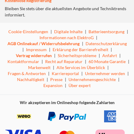
Kostenlose Registrierung
Bleiben Sie stets über die aktuellsten Angebote und Techniktrends
informiert.
Cookie-Einstellungen
|
Digitale Inhalte
|
Batterieentsorgung
|
Informationen nach ElektroG
|
AGB Onlinekauf / Widerrufsbelehrung
|
Datenschutzerklärung
|
Impressum
|
Erklärung der Barrierefreiheit
|
Vertrag widerrufen
|
Sicherheitsprobleme
|
Anfahrt
|
Kontaktformular
|
Recht auf Reparatur
|
60 Monate Garantie
|
Markenwelt
|
Alle Services im Überblick
|
Fragen & Antworten
|
Karriereportal
|
Unternehmer werden
|
Nachhaltigkeit
|
Presse
|
Unternehmensgeschichte
|
Expansion
|
Über expert
Perfekte Aufnahmen gelingen dir, wenn du dein Handy
sicher im Griff hast.
Wir akzeptieren im Onlineshop folgende Zahlarten
Spiele mit deinem Style