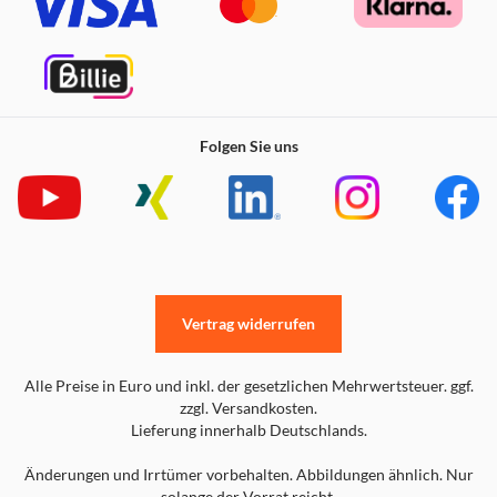
Folgen Sie uns
Vertrag widerrufen
Alle Preise in Euro und inkl. der gesetzlichen Mehrwertsteuer. ggf.
zzgl. Versandkosten.
Lieferung innerhalb Deutschlands.
Tausche je nach Lust und Laune deine PopTop aus - geht
ganz einfach durch Drücken und Drehen. Drücke den Grip
Änderungen und Irrtümer vorbehalten. Abbildungen ähnlich. Nur
einfach zusammen, drücke nach unten und drehe ihn um
solange der Vorrat reicht.